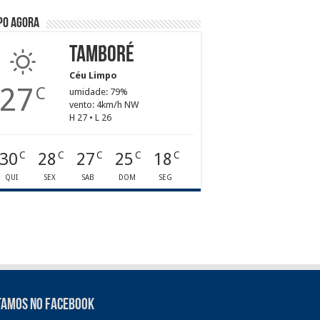
po agora
Tamboré
Céu Limpo
27
C
umidade: 79%
vento: 4km/h NW
H 27 • L 26
30
28
27
25
18
C
C
C
C
C
QUI
SEX
SAB
DOM
SEG
tamos no Facebook