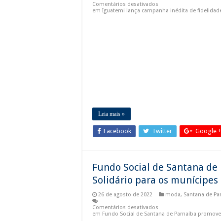
Dia dos Pais no Shopping 
Comentários desativados
em Iguatemi lança campanha inédita de fidelida
Sessões Ordinárias da Câma
Obras da semana: recuperaçã
Leia mais »
Facebook
Twitter
Google 
Fundo Social de Santana de
Solidário para os munícipes
26 de agosto de 2022
moda
,
Santana de Pa
Comentários desativados
em Fundo Social de Santana de Parnaíba promove 