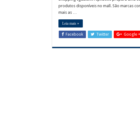
produtos disponíveis no mall. São marcas c
mais as …
Leia mais »
Facebook
Twitter
Google 