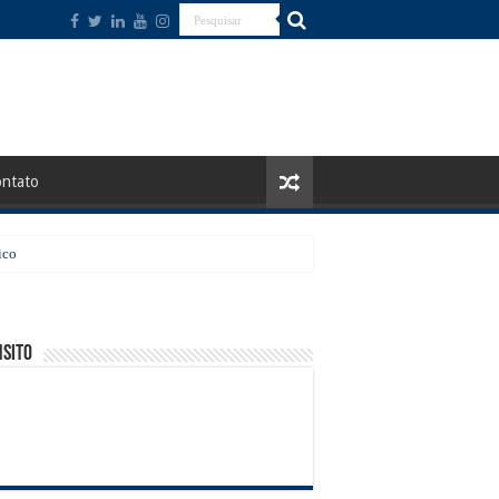
ntato
ico
sito