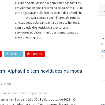
O Fundo Social visando o bem-estar das famílias
em vulnerabilidade, realizou na sexta-feira (19/08),
Re
um Mega Bazar Solidário no bairro da Fazendinha.
O bazar contou com milhares de roupas
arrecadadas pela Campanha do Agasalho 2022,
com a ajuda dos residenciais, empresas,
servidores públicos, munícipes, comerciantes e
entre outros, que …
pic
1
Jag
+
LinkedIn
Pinterest
1
mi Alphaville tem novidades na moda
ia
,
moda
m novidades na moda e na gastronomia
em as famílias da região São Paulo, agosto de 2022 – O
érie de novidades para os próximos meses de serviços e
Not