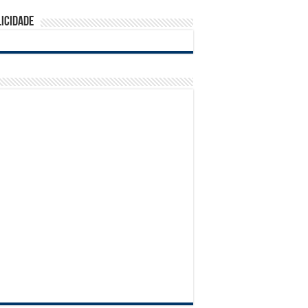
 & Ganhe
icidade
so Castello