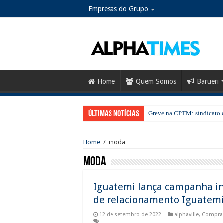
Empresas do Grupo
Home
Quem Somos
Barueri
Últimas notícias
Greve na CPTM: sindicato d
No Dia dos Pais, Shopping 
Home
/
moda
SESI Santana de Parnaíba ab
moda
Santana de Parnaíba terá no
Guarda Municipal intensific
Iguatemi lança campanha in
Mais cuidado desde a gesta
de relacionamento Iguatem
Cronograma semanal de obr
12 de setembro de 2022
alphaville
,
Compra