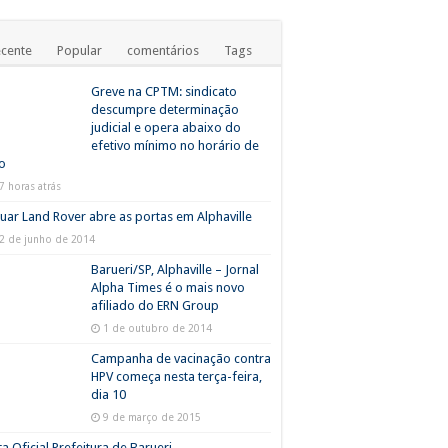
cente
Popular
comentários
Tags
Greve na CPTM: sindicato
descumpre determinação
judicial e opera abaixo do
efetivo mínimo no horário de
o
7 horas atrás
uar Land Rover abre as portas em Alphaville
2 de junho de 2014
Barueri/SP, Alphaville – Jornal
Alpha Times é o mais novo
afiliado do ERN Group
1 de outubro de 2014
Campanha de vacinação contra
HPV começa nesta terça-feira,
dia 10
9 de março de 2015
a Oficial Prefeitura de Barueri