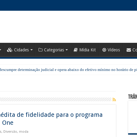
Cidades
Categorias
Mídia Kit
Vídeos
Co
escumpre determinação judicial e opera abaixo do efetivo mínimo no horário de p
Tamboré reúne opções gastronômicas para todos os estilos de celebração
re inscrições gratuitas para diversos cursos
Trân
vo espaço para lazer, convivência e qualidade de vida
a combate ao crime e realiza importantes prisões em Santana de Parnaíba
édita de fidelidade para o programa
ção: prefeitura entrega 107 kits do programa Mãe Parnaibana
i One
as no Rodoanel Oeste (SP-021)
s
,
Diversão
,
moda