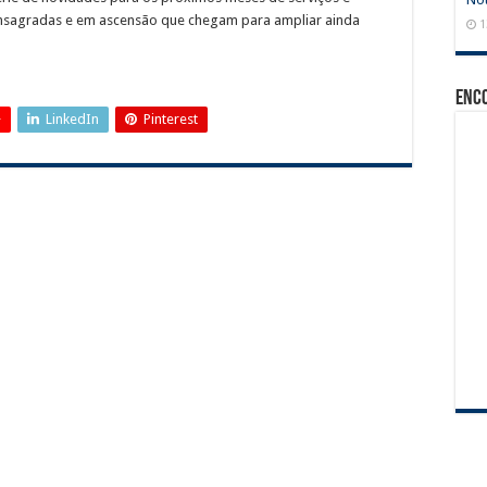
onsagradas e em ascensão que chegam para ampliar ainda
1
Enc
+
LinkedIn
Pinterest