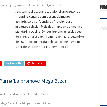
Tamboré tem sorteio de motocicleta Ducati e vinho argentino na promoção Compre
de para o programa de relacionamento Iguatemi One
Publ
ra de Municipal de Jandira retornam em Agosto
Iguatemi Collections, ação pioneira no setor de
o de passarelas e reparos em defensas estão entre as intervenções da Ecovias Rapo
shopping centers com desenvolvimento
estratégico da L-founders of loyalty, trará
produtos colecionáveis das marcas Nachtmann e
Mandarina Duck, além dos benefícios exclusivos
do programa Iguatemi One São Paulo, setembro
de 2022 – Reconhecida pelo seu pioneirismo no
setor de shoppings, a Iguatemi lança a …
+
LinkedIn
Pinterest
 Parnaíba promove Mega Bazar
rnaíba
,
Solidariedade
,
Utilidade pública
Mega Bazar Solidário para os munícipes