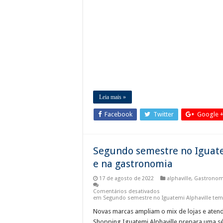
Leia mais »
Facebook
Twitter
Google 
Segundo semestre no Iguate
e na gastronomia
17 de agosto de 2022
alphaville
,
Gastronom
Comentários desativados
em Segundo semestre no Iguatemi Alphaville te
Novas marcas ampliam o mix de lojas e atend
Shopping Iguatemi Alphaville prepara uma s