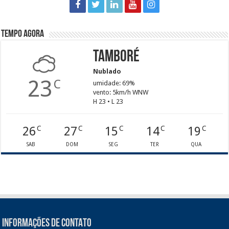
Tempo agora
Tamboré
Nublado
23
C
umidade: 69%
vento: 5km/h WNW
H 23 • L 23
26
27
15
14
19
C
C
C
C
C
SAB
DOM
SEG
TER
QUA
INFORMAÇÕES DE CONTATO