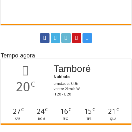
Tempo agora
Tamboré
Nublado
20
C
umidade: 84%
vento: 2km/h W
H 20 • L 20
27
24
16
15
21
C
C
C
C
C
SAB
DOM
SEG
TER
QUA