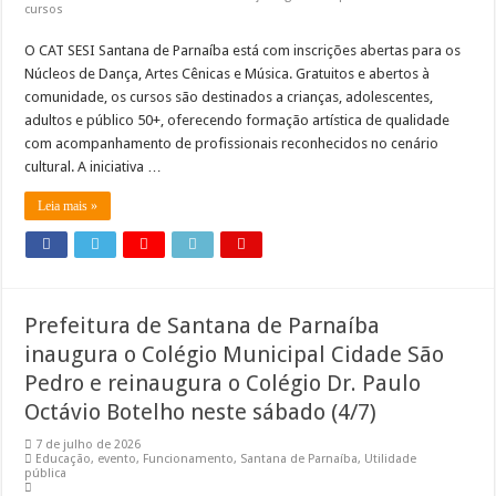
cursos
Sessões Ordinárias da Câmara de Municipal de Jandira retornam em Agosto
O CAT SESI Santana de Parnaíba está com inscrições abertas para os
Núcleos de Dança, Artes Cênicas e Música. Gratuitos e abertos à
comunidade, os cursos são destinados a crianças, adolescentes,
adultos e público 50+, oferecendo formação artística de qualidade
com acompanhamento de profissionais reconhecidos no cenário
cultural. A iniciativa …
Leia mais »
Prefeitura de Santana de Parnaíba
inaugura o Colégio Municipal Cidade São
Pedro e reinaugura o Colégio Dr. Paulo
Octávio Botelho neste sábado (4/7)
7 de julho de 2026
Educação
,
evento
,
Funcionamento
,
Santana de Parnaíba
,
Utilidade
pública