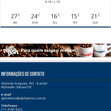
H 19 • L 19
27
24
16
15
21
C
C
C
C
C
SAB
DOM
SEG
TER
QUA
INFORMAÇÕES DE CONTATO
Alameda Araguaia, 933 - 8 andar
Alphaville- Barueri/SP
e-mail
alphatimes@alphatimes.com.br
Telefones
(11) 4196-3622