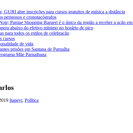
, GURI abre inscrições para cursos gratuitos de música a distância
os perigosos e cronotacógrafos
oir; Parque Shopping Barueri é o único da região a receber a ação em
pera abaixo do efetivo mínimo no horário de pico
 para todos os estilos de celebração
s cursos
 qualidade de vida
tantes prisões em Santana de Parnaíba
 programa Mãe Parnaibana
arlos
 2019
Itapevi
,
Política