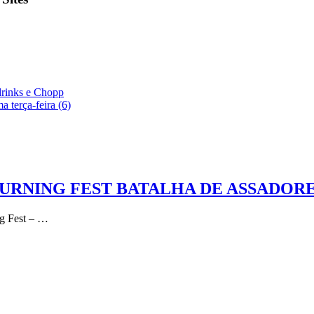
drinks e Chopp
a terça-feira (6)
RNING FEST BATALHA DE ASSADORES D
ng Fest – …