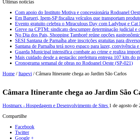
Últimas notícias
Com apoio do Instituto Motiva e concessionária Rodoanel Oeste
Em Barueri, Ipem-SP fiscaliza veículos que transportam produt
Evento gratuito celebra o Miraculous Day com Ladybug e Cat N
Greve na CPTM: sindicato descumpre determinação judicial e o
No Dia dos Pais, Shopping Tamboré reúne opções gastronômicas
SESI Santana de Parnaíba abre inscrições gratuitas para diverso
Santana de Parnaíba terá novo espaço para lazer, convivência e
Guarda Municipal intensifica combate ao crime e realiza impor
Mais cuidado desde a gestação: prefeitura entrega 107 kits do
Cronograma semanal de obras no Rodoanel Oeste (SP-021)
Home
/
Itapevi
/
Câmara Itinerante chega ao Jardim São Carlos
Câmara Itinerante chega ao Jardim São C
Hostmarx - Hospedagem e Desenvolvimento de Sites
1 de agosto de
Compartilhe
Facebook
Twitter
Google +