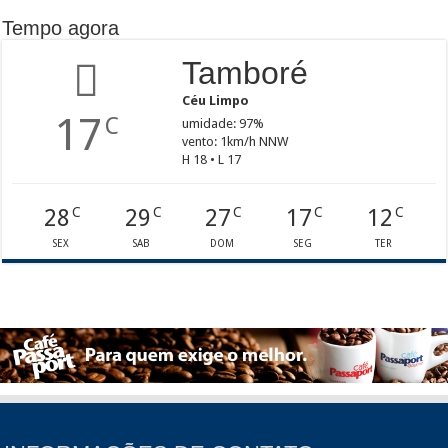
Tempo agora
Tamboré
Céu Limpo
17
C
umidade: 97%
vento: 1km/h NNW
H 18 • L 17
28
29
27
17
12
C
C
C
C
C
SEX
SAB
DOM
SEG
TER