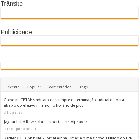
Trânsito
Publicidade
Recente
Popular
comentários
Tags
Greve na CPTM: sindicato descumpre determinação judicial e opera
abaixo do efetivo mínimo no horário de pico
1 dia atrás
Jaguar Land Rover abre as portas em Alphaville
12 de junho de 2014
Barueri/SP, Alphaville – Jornal Alpha Times é o mais novo afiliado do ERN