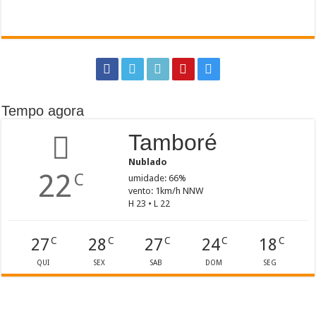
Tempo agora
Tamboré
Nublado
22
C
umidade: 66%
vento: 1km/h NNW
H 23 • L 22
27
28
27
24
18
C
C
C
C
C
QUI
SEX
SAB
DOM
SEG