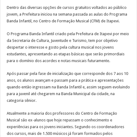
Obras da semana: recuperação de passarelas e reparos em defensas estão entre as
Dentro das diversas opções de cursos gratuitos voltados ao público
jovem, a Prefeitura iniciou na semana passada as aulas do Programa
Banda Infantil, no Centro de Formação Musical (CFM) de Itapevi.
O Programa Banda Infantil criado pela Prefeitura de Itapevi por meio
da Secretaria de Cultura, Juventude e Turismo, tem por objetivo
despertar o interesse e gosto pela cultura musical nos jovens
estudantes, apresentando as etapas básicas que serão primordiais
para o domínio dos acordes e notas musicais futuramente.
Após passar pela fase de inicialização que corresponde dos 7 aos 10
anos, os alunos avançam e passam para a prática e apresentações
quando então ingressam na Banda Infantil e, assim seguem evoluindo
para a juvenil até chegarem na Banda Municipal da cidade, na
categoria sênior.
Atualmente a maioria dos professores do Centro de Formação
Musical são ex-alunos que hoje repassam o conhecimento e
experiências para os jovens iniciantes. Segundo os coordenadores
dos cursos, mais de 1.500 músicos já foram formados pelos