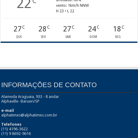
22
C
vento: 1km/h NNW
H 23 • L 22
27
28
27
24
18
C
C
C
C
C
QUI
SEX
SAB
DOM
SEG
INFORMAÇÕES DE CONTATO
Alameda Araguaia, 933 - 8 andar
Alphaville- Barueri/SP
e-mail
alphatimes@alphatimes.com.br
Telefones
(11) 4196-3622
(11) 9 8692-9616