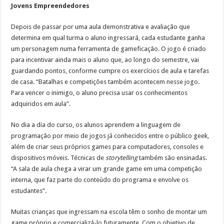
Jovens Empreendedores
Depois de passar por uma aula demonstrativa e avaliação que
determina em qual turma o aluno ingressará, cada estudante ganha
um personagem numa ferramenta de gameficação. O jogo é criado
para incentivar ainda mais o aluno que, ao longo do semestre, vai
guardando pontos, conforme cumpre os exercícios de aula e tarefas
de casa. “Batalhas e competições também acontecem nesse jogo.
Para vencer o inimigo, o aluno precisa usar os conhecimentos
adquiridos em aula”.
No dia a dia do curso, os alunos aprendem a linguagem de
programação por meio de jogos já conhecidos entre o público geek,
além de criar seus próprios games para computadores, consoles e
dispositivos móveis. Técnicas de
storytelling
também são ensinadas.
“A sala de aula chega a virar um grande game em uma competição
interna, que faz parte do conteúdo do programa e envolve os
estudantes”.
Muitas crianças que ingressam na escola têm o sonho de montar um
game próprio e comercializá-lo futuramente. Com o objetivo de