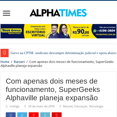
Greve na CPTM: sindicato descumpre determinação judicial e opera abaixo
Home
/
Barueri
/
Com apenas dois meses de funcionamento, SuperGeeks
Alphaville planeja expansão
Com apenas dois meses de
funcionamento, SuperGeeks
Alphaville planeja expansão
rodrigo
20 de maio de 2016
Barueri
,
Educação
,
Tecnologia