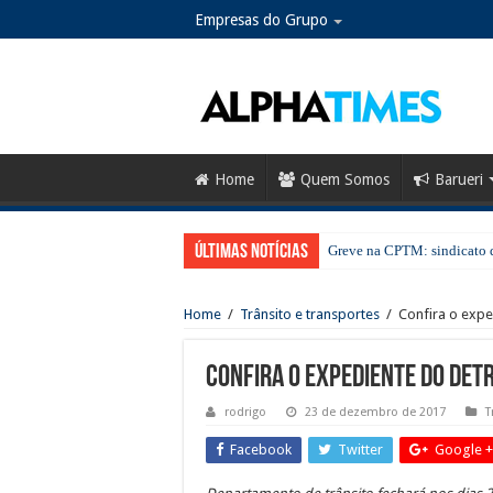
Empresas do Grupo
Home
Quem Somos
Barueri
Últimas notícias
Greve na CPTM: sindicato d
No Dia dos Pais, Shopping 
Home
/
Trânsito e transportes
/
Confira o expe
SESI Santana de Parnaíba ab
Santana de Parnaíba terá no
Confira o expediente do Det
Guarda Municipal intensific
rodrigo
23 de dezembro de 2017
T
Mais cuidado desde a gesta
Facebook
Twitter
Google +
Cronograma semanal de obr