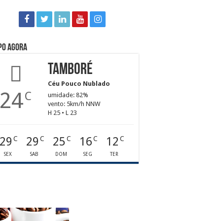
po agora
Tamboré
Céu Pouco Nublado
24
C
umidade: 82%
vento: 5km/h NNW
H 25 • L 23
29
29
25
16
12
C
C
C
C
C
SEX
SAB
DOM
SEG
TER