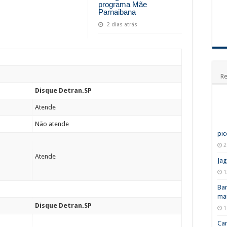
programa Mãe
Parnaibana
2 dias atrás
Re
Disque Detran.SP
Atende
Não atende
pic
2
Atende
Jag
1
Bar
mai
Disque Detran.SP
1
Ca