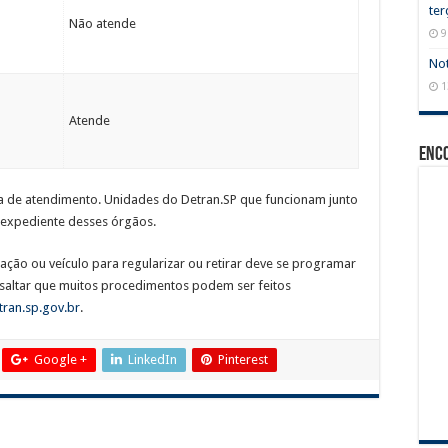
ter
Não atende
9
Not
1
Atende
Enc
 de atendimento. Unidades do Detran.SP que funcionam junto
 expediente desses órgãos.
ção ou veículo para regularizar ou retirar deve se programar
ssaltar que muitos procedimentos podem ser feitos
ran.sp.gov.br
.
Google +
LinkedIn
Pinterest