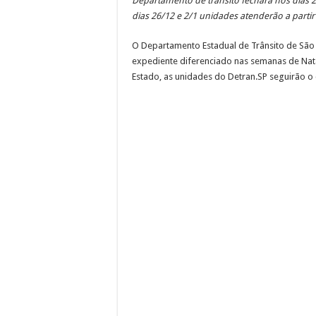
Departamento de trânsito fechará nos dias 25
Dia dos Pais no Shopping 
dias 26/12 e 2/1 unidades atenderão a partir
Sessões Ordinárias da Câma
O Departamento Estadual de Trânsito de São 
Obras da semana: recuperaçã
expediente diferenciado nas semanas de Nat
Estado, as unidades do Detran.SP seguirão o 