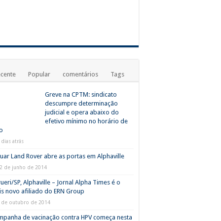
cente
Popular
comentários
Tags
Greve na CPTM: sindicato
descumpre determinação
judicial e opera abaixo do
efetivo mínimo no horário de
o
 dias atrás
uar Land Rover abre as portas em Alphaville
2 de junho de 2014
ueri/SP, Alphaville – Jornal Alpha Times é o
s novo afiliado do ERN Group
 de outubro de 2014
mpanha de vacinação contra HPV começa nesta