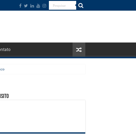
ntato
ico
sito