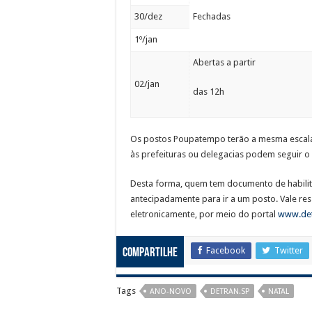
30/dez
Fechadas
1º/jan
Abertas a partir
02/jan
das 12h
Os postos Poupatempo terão a mesma escala
às prefeituras ou delegacias podem seguir o
Desta forma, quem tem documento de habilita
antecipadamente para ir a um posto. Vale re
eletronicamente, por meio do portal
www.det
Facebook
Twitter
Compartilhe
Tags
ANO-NOVO
DETRAN.SP
NATAL