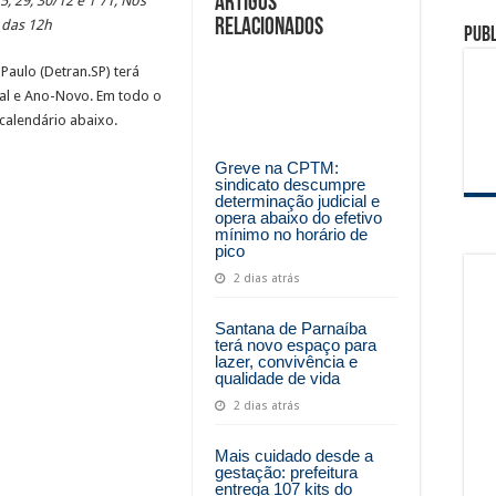
Artigos
, 29, 30/12 e 1º/1; Nos
Tamboré tem sorteio de motocicleta Ducati e vinho argentino na promoção Compre
relacionados
 das 12h
Publ
ra de Municipal de Jandira retornam em Agosto
Paulo (Detran.SP) terá
o de passarelas e reparos em defensas estão entre as intervenções da Ecovias Rapo
al e Ano-Novo. Em todo o
calendário abaixo.
Greve na CPTM:
sindicato descumpre
determinação judicial e
opera abaixo do efetivo
mínimo no horário de
pico
2 dias atrás
Santana de Parnaíba
terá novo espaço para
lazer, convivência e
qualidade de vida
2 dias atrás
Mais cuidado desde a
gestação: prefeitura
entrega 107 kits do