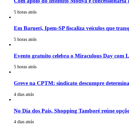
Com apoio do Instituto Motiva e concessionária 
5 horas atrás
Em Barueri, Ipem-SP fiscaliza veículos que tran
5 horas atrás
Evento gratuito celebra o Miraculous Day com L
5 horas atrás
Greve na CPTM: sindicato descumpre determinaçã
4 dias atrás
No Dia dos Pais, Shopping Tamboré reúne opções 
4 dias atrás