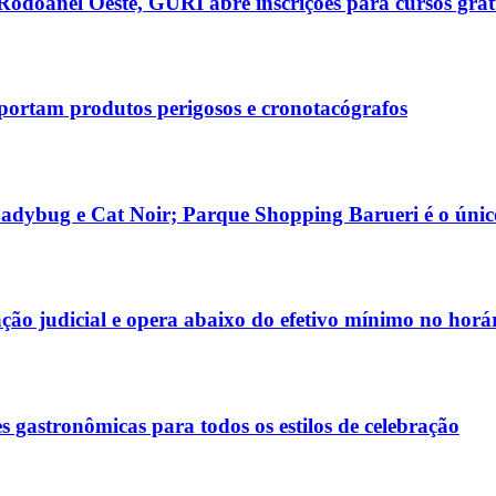
Rodoanel Oeste, GURI abre inscrições para cursos gratu
sportam produtos perigosos e cronotacógrafos
adybug e Cat Noir; Parque Shopping Barueri é o único
o judicial e opera abaixo do efetivo mínimo no horár
gastronômicas para todos os estilos de celebração