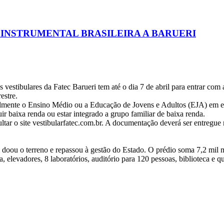
 INSTRUMENTAL BRASILEIRA A BARUERI
 vestibulares da Fatec Barueri tem até o dia 7 de abril para entrar co
estre.
ralmente o Ensino Médio ou a Educação de Jovens e Adultos (EJA) em es
ir baixa renda ou estar integrado a grupo familiar de baixa renda.
tar o site vestibularfatec.com.br. A documentação deverá ser entregue 
 doou o terreno e repassou à gestão do Estado. O prédio soma 7,2 mil m
ria, elevadores, 8 laboratórios, auditório para 120 pessoas, biblioteca e q