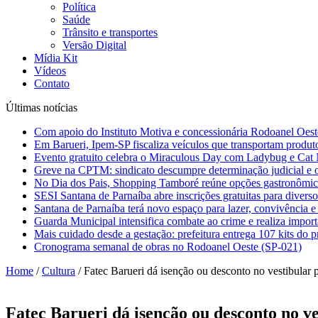
Política
Saúde
Trânsito e transportes
Versão Digital
Mídia Kit
Vídeos
Contato
Últimas notícias
Com apoio do Instituto Motiva e concessionária Rodoanel Oeste
Em Barueri, Ipem-SP fiscaliza veículos que transportam produt
Evento gratuito celebra o Miraculous Day com Ladybug e Cat N
Greve na CPTM: sindicato descumpre determinação judicial e o
No Dia dos Pais, Shopping Tamboré reúne opções gastronômicas
SESI Santana de Parnaíba abre inscrições gratuitas para diverso
Santana de Parnaíba terá novo espaço para lazer, convivência e
Guarda Municipal intensifica combate ao crime e realiza impor
Mais cuidado desde a gestação: prefeitura entrega 107 kits do
Cronograma semanal de obras no Rodoanel Oeste (SP-021)
Home
/
Cultura
/
Fatec Barueri dá isenção ou desconto no vestibular 
Fatec Barueri dá isenção ou desconto no v