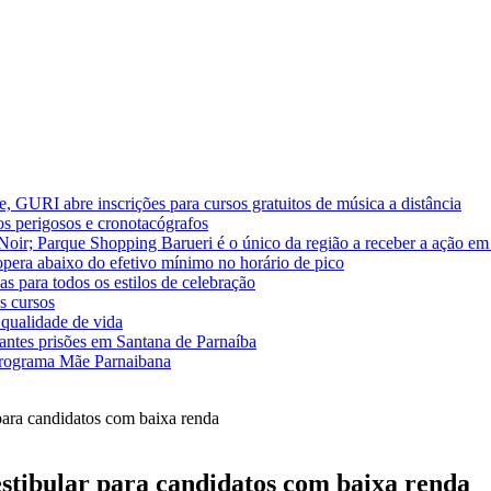
, GURI abre inscrições para cursos gratuitos de música a distância
os perigosos e cronotacógrafos
oir; Parque Shopping Barueri é o único da região a receber a ação em
pera abaixo do efetivo mínimo no horário de pico
 para todos os estilos de celebração
s cursos
 qualidade de vida
tantes prisões em Santana de Parnaíba
 programa Mãe Parnaibana
para candidatos com baixa renda
estibular para candidatos com baixa renda