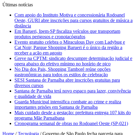
Últimas notícias
Com apoio do Instituto Motiva e concessionária Rodoanel
Oeste, GURI abre inscrições para cursos gratuitos de música a
distância
Em Barueri, Ipem-SP fiscaliza veículos que transportam
produtos perigosos e cronotacógrafos
Evento gratuito celebra o Miraculous Day com Ladybug e
Cat Noir; Parque Shopping Barueri é o único da região a
receber a ação em agosto
Greve na CPTM: sindicato descumpre determinação judicial e
opera abaixo do efetivo mínimo no horário de pico
No Dia dos Pais, Shopping Tamboré reúne opções
gastronômicas para todos os estilos de celebração
SESI Santana de Parnaíba abre inscrições gratuitas para
diversos cursos
Santana de Parnaíba terá novo espaço para lazer, convivência
e qualidade de vida
Guarda Municipal intensifica combate ao crime e realiza
importantes prisões em Santana de Parnaíba
Mais cuidado desde a gestação: prefeitura entrega 107 kits do
programa Mãe Parnaibana
Cronograma semanal de obras no Rodoanel Oeste (SP-021)
Home
/
Tecnologia
/
Governo de São Paulo fecha parceria para