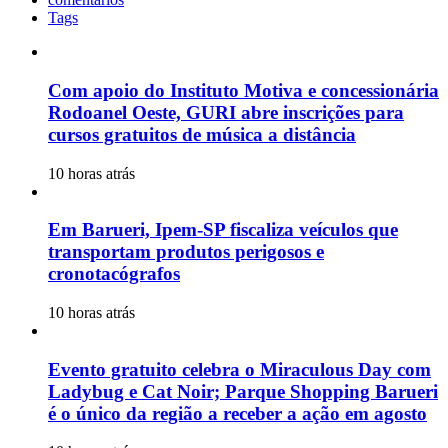
Tags
Com apoio do Instituto Motiva e concessionária
Rodoanel Oeste, GURI abre inscrições para
cursos gratuitos de música a distância
10 horas atrás
Em Barueri, Ipem-SP fiscaliza veículos que
transportam produtos perigosos e
cronotacógrafos
10 horas atrás
Evento gratuito celebra o Miraculous Day com
Ladybug e Cat Noir; Parque Shopping Barueri
é o único da região a receber a ação em agosto