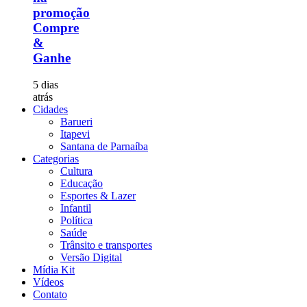
promoção
Compre
&
Ganhe
5 dias
atrás
Cidades
Barueri
Itapevi
Santana de Parnaíba
Categorias
Cultura
Educação
Esportes & Lazer
Infantil
Política
Saúde
Trânsito e transportes
Versão Digital
Mídia Kit
Vídeos
Contato