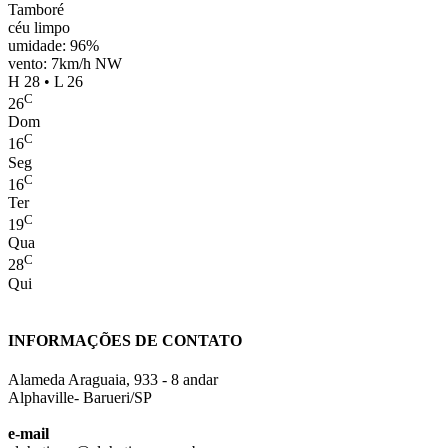
Tamboré
céu limpo
umidade: 96%
vento: 7km/h NW
H 28 • L 26
C
26
Dom
C
16
Seg
C
16
Ter
C
19
Qua
C
28
Qui
INFORMAÇÕES DE CONTATO
Alameda Araguaia, 933 - 8 andar
Alphaville- Barueri/SP
e-mail