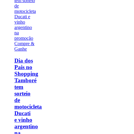
Dia dos
Pais no
Shopping
Tamboré
tem
sorteio
de
motocicleta
Ducati
e vinho
argentino
na