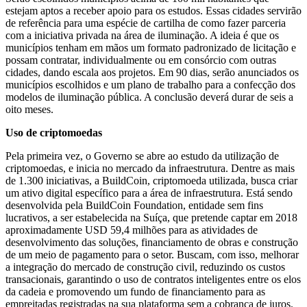
estejam aptos a receber apoio para os estudos. Essas cidades servirão
de referência para uma espécie de cartilha de como fazer parceria
com a iniciativa privada na área de iluminação. A ideia é que os
municípios tenham em mãos um formato padronizado de licitação e
possam contratar, individualmente ou em consórcio com outras
cidades, dando escala aos projetos. Em 90 dias, serão anunciados os
municípios escolhidos e um plano de trabalho para a confecção dos
modelos de iluminação pública. A conclusão deverá durar de seis a
oito meses.
Uso de criptomoedas
Pela primeira vez, o Governo se abre ao estudo da utilização de
criptomoedas, e inicia no mercado da infraestrutura. Dentre as mais
de 1.300 iniciativas, a BuildCoin, criptomoeda utilizada, busca criar
um ativo digital específico para a área de infraestrutura. Está sendo
desenvolvida pela BuildCoin Foundation, entidade sem fins
lucrativos, a ser estabelecida na Suíça, que pretende captar em 2018
aproximadamente USD 59,4 milhões para as atividades de
desenvolvimento das soluções, financiamento de obras e construção
de um meio de pagamento para o setor. Buscam, com isso, melhorar
a integração do mercado de construção civil, reduzindo os custos
transacionais, garantindo o uso de contratos inteligentes entre os elos
da cadeia e promovendo um fundo de financiamento para as
empreitadas registradas na sua plataforma sem a cobrança de juros.