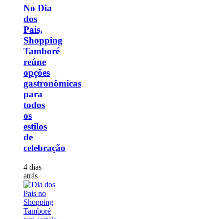
No Dia
dos
Pais,
Shopping
Tamboré
reúne
opções
gastronômicas
para
todos
os
estilos
de
celebração
4 dias
atrás