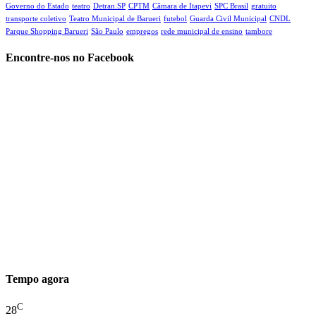
Governo do Estado
teatro
Detran.SP
CPTM
Câmara de Itapevi‬
SPC Brasil
gratuito
transporte coletivo
Teatro Municipal de Barueri
futebol
Guarda Civil Municipal
CNDL
Parque Shopping Barueri
São Paulo
empregos
rede municipal de ensino
tambore
Encontre-nos no Facebook
Tempo agora
C
28