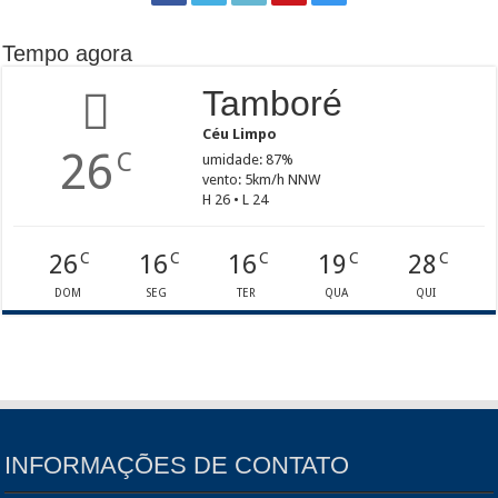
Tempo agora
Tamboré
Céu Limpo
26
C
umidade: 87%
vento: 5km/h NNW
H 26 • L 24
26
16
16
19
28
C
C
C
C
C
DOM
SEG
TER
QUA
QUI
INFORMAÇÕES DE CONTATO