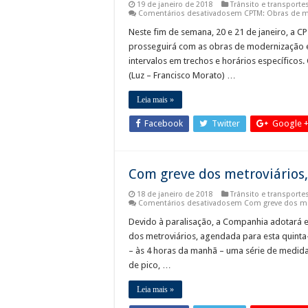
19 de janeiro de 2018
Trânsito e transporte
Comentários desativados
em CPTM: Obras de mo
Neste fim de semana, 20 e 21 de janeiro, a 
prosseguirá com as obras de modernização em
intervalos em trechos e horários específicos
(Luz – Francisco Morato) …
Leia mais »
Facebook
Twitter
Google 
Com greve dos metroviários
18 de janeiro de 2018
Trânsito e transporte
Comentários desativados
em Com greve dos met
Devido à paralisação, a Companhia adotará e
dos metroviários, agendada para esta quinta-
– às 4 horas da manhã – uma série de medid
de pico, …
Leia mais »