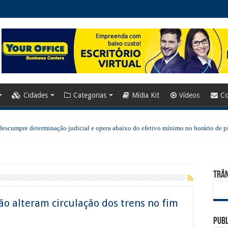
Cidades
Categorias
Mídia Kit
Vídeos
Co
escumpre determinação judicial e opera abaixo do efetivo mínimo no horário de p
Trân
o alteram circulação dos trens no fim
Publ