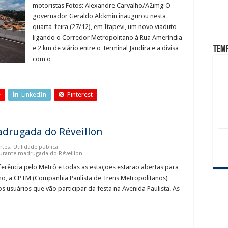
motoristas Fotos: Alexandre Carvalho/A2img O
governador Geraldo Alckmin inaugurou nesta
quarta-feira (27/12), em Itapevi, um novo viaduto
ligando o Corredor Metropolitano à Rua Ameríndia
Tem
e 2 km de viário entre o Terminal Jandira e a divisa
com o …
+
LinkedIn
Pinterest
adrugada do Réveillon
rtes
,
Utilidade pública
urante madrugada do Réveillon
ferência pelo Metrô e todas as estações estarão abertas para
, a CPTM (Companhia Paulista de Trens Metropolitanos)
s usuários que vão participar da festa na Avenida Paulista. As