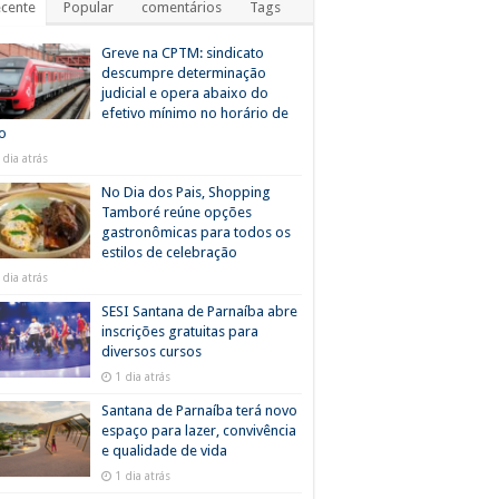
cente
Popular
comentários
Tags
Greve na CPTM: sindicato
descumpre determinação
judicial e opera abaixo do
efetivo mínimo no horário de
o
 dia atrás
No Dia dos Pais, Shopping
Tamboré reúne opções
gastronômicas para todos os
estilos de celebração
 dia atrás
SESI Santana de Parnaíba abre
inscrições gratuitas para
diversos cursos
1 dia atrás
Santana de Parnaíba terá novo
espaço para lazer, convivência
e qualidade de vida
1 dia atrás