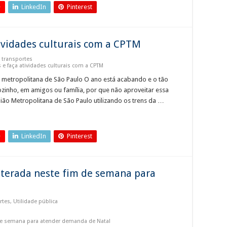
+
LinkedIn
Pinterest
tividades culturais com a CPTM
e transportes
s e faça atividades culturais com a CPTM
 metropolitana de São Paulo O ano está acabando e o tão
inho, em amigos ou família, por que não aproveitar essa
ião Metropolitana de São Paulo utilizando os trens da …
+
LinkedIn
Pinterest
lterada neste fim de semana para
rtes
,
Utilidade pública
 de semana para atender demanda de Natal