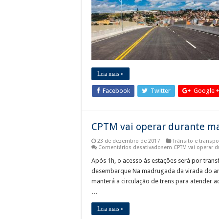
Leia mais »
Facebook
Twitter
Google 
CPTM vai operar durante m
23 de dezembro de 2017
Trânsito e transpo
Comentários desativados
em CPTM vai operar d
Após 1h, o acesso às estações será por trans
desembarque Na madrugada da virada do ano
manterá a circulação de trens para atender ao
…
Leia mais »