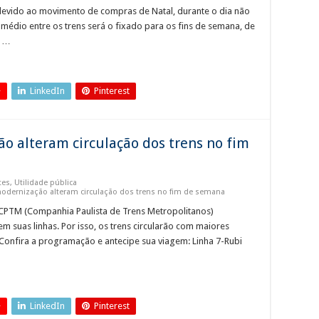
devido ao movimento de compras de Natal, durante o dia não
 médio entre os trens será o fixado para os fins de semana, de
s …
+
LinkedIn
Pinterest
o alteram circulação dos trens no fim
tes
,
Utilidade pública
dernização alteram circulação dos trens no fim de semana
 CPTM (Companhia Paulista de Trens Metropolitanos)
 suas linhas. Por isso, os trens circularão com maiores
. Confira a programação e antecipe sua viagem: Linha 7-Rubi
+
LinkedIn
Pinterest