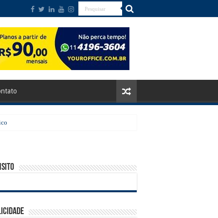
ntato
ico
sito
icidade