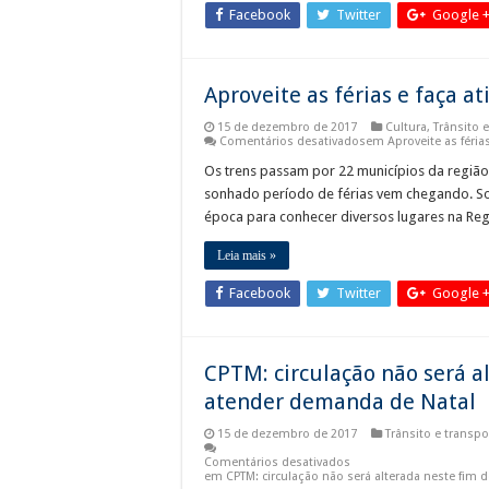
Facebook
Twitter
Google 
Aproveite as férias e faça a
15 de dezembro de 2017
Cultura
,
Trânsito 
Comentários desativados
em Aproveite as féria
Os trens passam por 22 municípios da região
sonhado período de férias vem chegando. Soz
época para conhecer diversos lugares na Reg
Leia mais »
Facebook
Twitter
Google 
CPTM: circulação não será a
atender demanda de Natal
15 de dezembro de 2017
Trânsito e transpo
Comentários desativados
em CPTM: circulação não será alterada neste fim