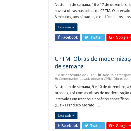
Neste fim de semana, 16 e 17 de dezembro, 
haverá obras nas linhas da CPTM. O intervalo
8 minutos, aos sábados, e de 10 minutos, ao
Leia mais »
Facebook
Twitter
Google 
CPTM: Obras de modernizaçã
de semana
8 de dezembro de 2017
Trânsito e transpor
Comentários desativados
em CPTM: Obras de mo
Neste fim de semana, 9 e 10 de dezembro, a
prosseguirá com as obras de modernização em
intervalos em trechos e horários específicos
(Luz – Francisco Morato) …
Leia mais »
Facebook
Twitter
Google 