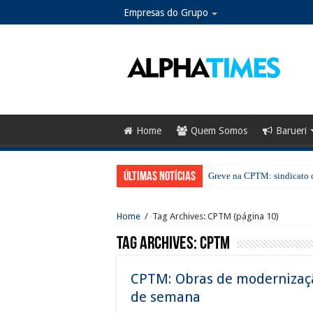
Empresas do Grupo
Home
Quem Somos
Barueri
Últimas notícias
Greve na CPTM: sindicato d
Home
/
Tag Archives: CPTM
(página 10)
Tag Archives:
CPTM
CPTM: Obras de modernizaçã
de semana