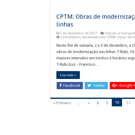
CPTM: Obras de modernizaçã
linhas
1 de dezembro de 2017
Trânsito e transpor
Comentários desativados
em CPTM: Obras de mo
Neste fim de semana, 2 e 3 de dezembro, a C
obras de modernização nas linhas 7-Rubi, 10-T
maiores intervalos em trechos e horários esp
7-Rubi (Luz – Francisco …
Leia mais »
Facebook
Twitter
Google 
10
« Primeiro
...
«
8
9
11