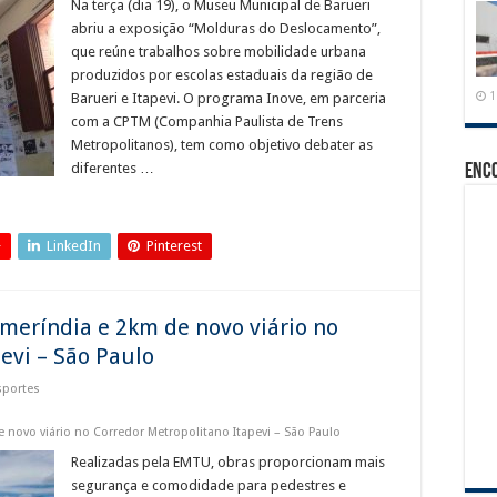
Na terça (dia 19), o Museu Municipal de Barueri
abriu a exposição “Molduras do Deslocamento”,
que reúne trabalhos sobre mobilidade urbana
produzidos por escolas estaduais da região de
1
Barueri e Itapevi. O programa Inove, em parceria
com a CPTM (Companhia Paulista de Trens
Metropolitanos), tem como objetivo debater as
diferentes …
Enc
+
LinkedIn
Pinterest
meríndia e 2km de novo viário no
evi – São Paulo
sportes
novo viário no Corredor Metropolitano Itapevi – São Paulo
Realizadas pela EMTU, obras proporcionam mais
segurança e comodidade para pedestres e