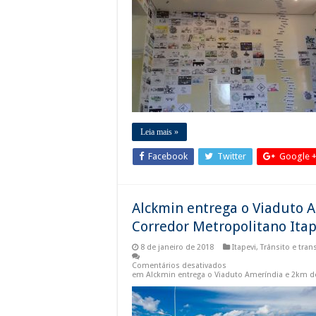
Leia mais »
Facebook
Twitter
Google 
Alckmin entrega o Viaduto A
Corredor Metropolitano Itap
8 de janeiro de 2018
Itapevi
,
Trânsito e tran
Comentários desativados
em Alckmin entrega o Viaduto Ameríndia e 2km de 