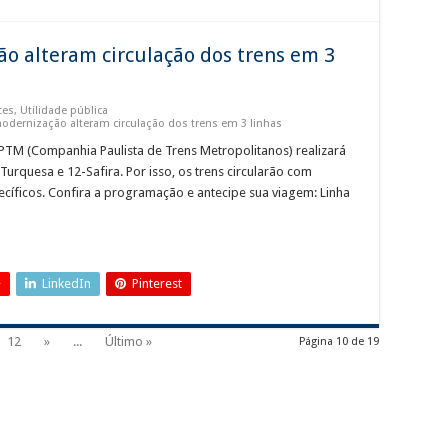
o alteram circulação dos trens em 3
tes
,
Utilidade pública
dernização alteram circulação dos trens em 3 linhas
PTM (Companhia Paulista de Trens Metropolitanos) realizará
urquesa e 12-Safira. Por isso, os trens circularão com
ecíficos. Confira a programação e antecipe sua viagem: Linha
+
LinkedIn
Pinterest
12
»
...
Último »
Página 10 de 19