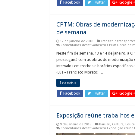
Facebook
Twitter
Google 
CPTM: Obras de modernizaçã
de semana
12 de janeiro de 2018
Trânsito e transporte
Comentários desativados
em CPTM: Obras de mo
Neste fim de semana, 13 e 14 de janeiro, a 
prosseguirá com as obras de modernização em
intervalos em trechos e horários específicos
(Luz – Francisco Morato) …
Leia mais »
Facebook
Twitter
Google 
Exposição reúne trabalhos 
9 de janeiro de 2018
Barueri
,
Cultura
,
Educa
Comentários desativados
em Exposição reúne t