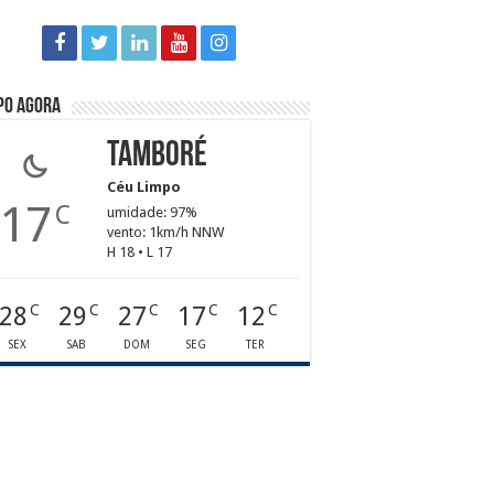
po agora
Tamboré
Céu Limpo
17
C
umidade: 97%
vento: 1km/h NNW
H 18 • L 17
28
29
27
17
12
C
C
C
C
C
SEX
SAB
DOM
SEG
TER