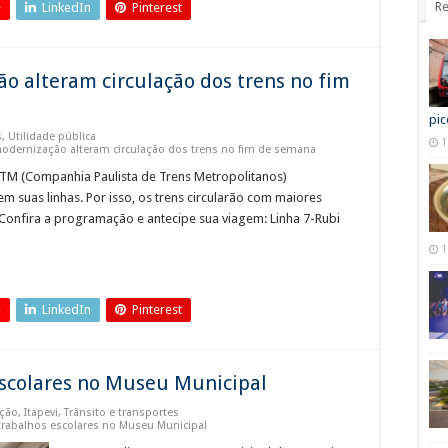
Re
+
LinkedIn
Pinterest
o alteram circulação dos trens no fim
pic
s
,
Utilidade pública
1
dernização alteram circulação dos trens no fim de semana
CPTM (Companhia Paulista de Trens Metropolitanos)
 suas linhas. Por isso, os trens circularão com maiores
. Confira a programação e antecipe sua viagem: Linha 7-Rubi
1
+
LinkedIn
Pinterest
escolares no Museu Municipal
ção
,
Itapevi
,
Trânsito e transportes
rabalhos escolares no Museu Municipal