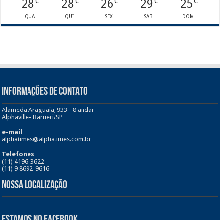
28
28
26
29
25
C
C
C
C
C
QUA
QUI
SEX
SAB
DOM
INFORMAÇÕES DE CONTATO
Alameda Araguaia, 933 - 8 andar
Alphaville- Barueri/SP
e-mail
alphatimes@alphatimes.com.br
Telefones
(11) 4196-3622
(11) 9 8692-9616
Nossa Localização
Estamos no Facebook