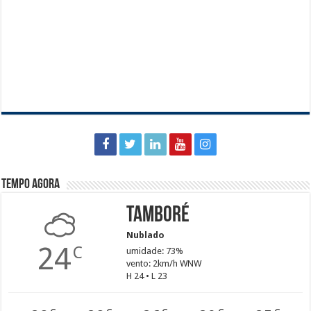
Tempo agora
Tamboré
Nublado
24
C
umidade: 73%
vento: 2km/h WNW
H 24 • L 23