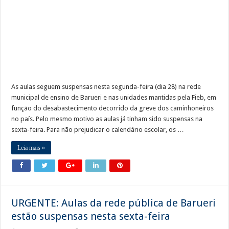
Obras da semana: recuperação de passarelas e reparos em defensas estão entre as
As aulas seguem suspensas nesta segunda-feira (dia 28) na rede
municipal de ensino de Barueri e nas unidades mantidas pela Fieb, em
função do desabastecimento decorrido da greve dos caminhoneiros
no país. Pelo mesmo motivo as aulas já tinham sido suspensas na
sexta-feira. Para não prejudicar o calendário escolar, os …
Leia mais »
URGENTE: Aulas da rede pública de Barueri
estão suspensas nesta sexta-feira