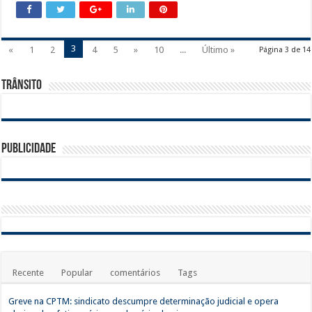
3
«
1
2
4
5
»
10
...
Último »
Página 3 de 14
Trânsito
Publicidade
Recente
Popular
comentários
Tags
Greve na CPTM: sindicato descumpre determinação judicial e opera