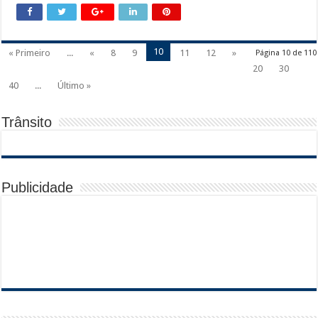
10
« Primeiro
...
«
8
9
11
12
»
Página 10 de 110
20
30
40
...
Último »
Trânsito
Publicidade