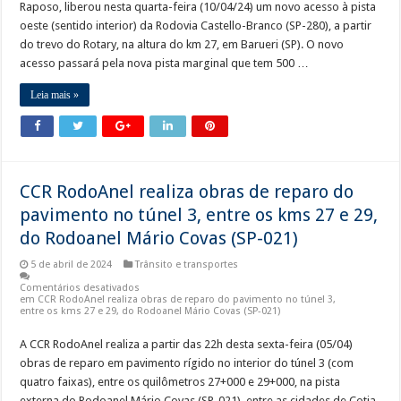
Raposo, liberou nesta quarta-feira (10/04/24) um novo acesso à pista
oeste (sentido interior) da Rodovia Castello-Branco (SP-280), a partir
do trevo do Rotary, na altura do km 27, em Barueri (SP). O novo
acesso passará pela nova pista marginal que tem 500 …
Leia mais »
CCR RodoAnel realiza obras de reparo do
pavimento no túnel 3, entre os kms 27 e 29,
do Rodoanel Mário Covas (SP-021)
5 de abril de 2024
Trânsito e transportes
Comentários desativados
em CCR RodoAnel realiza obras de reparo do pavimento no túnel 3,
entre os kms 27 e 29, do Rodoanel Mário Covas (SP-021)
A CCR RodoAnel realiza a partir das 22h desta sexta-feira (05/04)
obras de reparo em pavimento rígido no interior do túnel 3 (com
quatro faixas), entre os quilômetros 27+000 e 29+000, na pista
externa do Rodoanel Mário Covas (SP-021), entre as cidades de Cotia