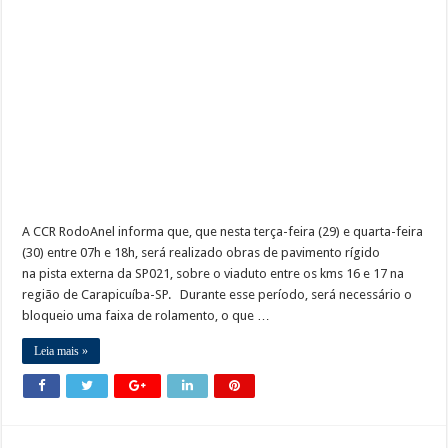
Obras da semana: recuperação de passarelas e reparos em defensas estão entre as
A CCR RodoAnel informa que, que nesta terça-feira (29) e quarta-feira
(30) entre 07h e 18h, será realizado obras de pavimento rígido
na pista externa da SP021, sobre o viaduto entre os kms 16 e 17 na
região de Carapicuíba-SP. Durante esse período, será necessário o
bloqueio uma faixa de rolamento, o que …
Leia mais »