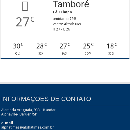
Tamboré
Céu Limpo
27
C
umidade: 79%
vento: 4km/h NW
H 27 • L 26
30
28
27
25
18
C
C
C
C
C
QUI
SEX
SAB
DOM
SEG
INFORMAÇÕES DE CONTATO
Alameda Araguaia, 933 - 8 andar
Alphaville- Barueri/SP
e-mail
alphatimes@alphatimes.com.br