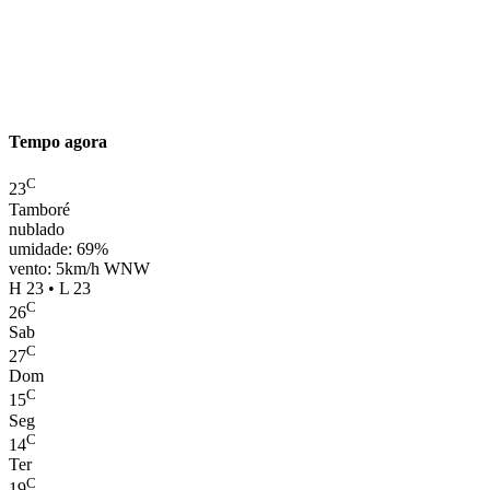
Tempo agora
C
23
Tamboré
nublado
umidade: 69%
vento: 5km/h WNW
H 23 • L 23
C
26
Sab
C
27
Dom
C
15
Seg
C
14
Ter
C
19