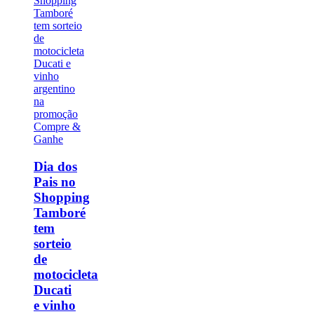
Dia dos
Pais no
Shopping
Tamboré
tem
sorteio
de
motocicleta
Ducati
e vinho