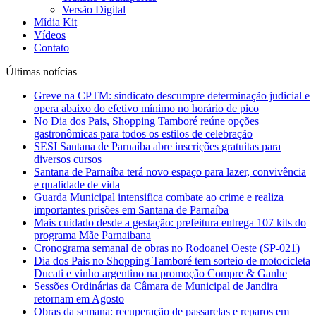
Versão Digital
Mídia Kit
Vídeos
Contato
Últimas notícias
Greve na CPTM: sindicato descumpre determinação judicial e
opera abaixo do efetivo mínimo no horário de pico
No Dia dos Pais, Shopping Tamboré reúne opções
gastronômicas para todos os estilos de celebração
SESI Santana de Parnaíba abre inscrições gratuitas para
diversos cursos
Santana de Parnaíba terá novo espaço para lazer, convivência
e qualidade de vida
Guarda Municipal intensifica combate ao crime e realiza
importantes prisões em Santana de Parnaíba
Mais cuidado desde a gestação: prefeitura entrega 107 kits do
programa Mãe Parnaibana
Cronograma semanal de obras no Rodoanel Oeste (SP-021)
Dia dos Pais no Shopping Tamboré tem sorteio de motocicleta
Ducati e vinho argentino na promoção Compre & Ganhe
Sessões Ordinárias da Câmara de Municipal de Jandira
retornam em Agosto
Obras da semana: recuperação de passarelas e reparos em