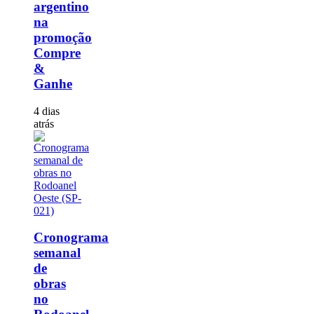
argentino
na
promoção
Compre
&
Ganhe
4 dias
atrás
Cronograma
semanal
de
obras
no