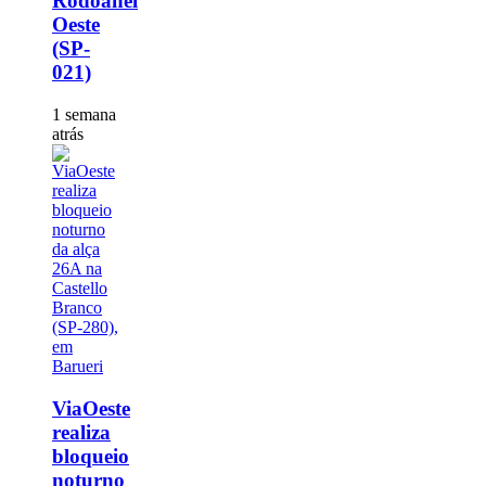
Rodoanel
Oeste
(SP-
021)
1 semana
atrás
ViaOeste
realiza
bloqueio
noturno