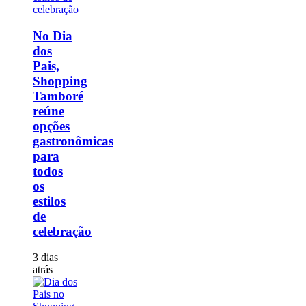
No Dia
dos
Pais,
Shopping
Tamboré
reúne
opções
gastronômicas
para
todos
os
estilos
de
celebração
3 dias
atrás