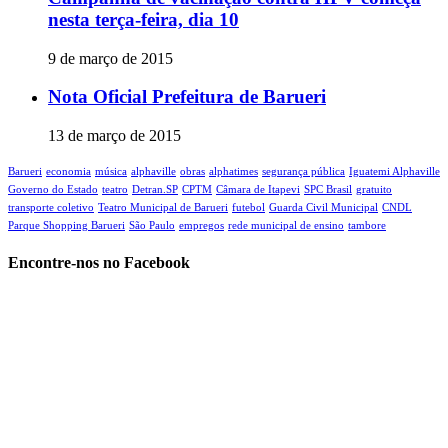
nesta terça-feira, dia 10
9 de março de 2015
Nota Oficial Prefeitura de Barueri
13 de março de 2015
Barueri
economia
música
alphaville
obras
alphatimes
segurança pública
Iguatemi Alphaville
Governo do Estado
teatro
Detran.SP
CPTM
Câmara de Itapevi‬
SPC Brasil
gratuito
transporte coletivo
Teatro Municipal de Barueri
futebol
Guarda Civil Municipal
CNDL
Parque Shopping Barueri
São Paulo
empregos
rede municipal de ensino
tambore
Encontre-nos no Facebook