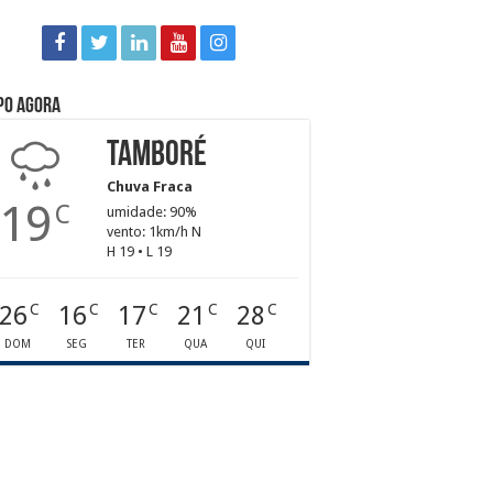
po agora
Tamboré
Chuva Fraca
19
C
umidade: 90%
vento: 1km/h N
H 19 • L 19
26
16
17
21
28
C
C
C
C
C
DOM
SEG
TER
QUA
QUI