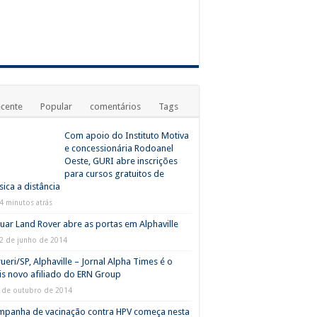
cente
Popular
comentários
Tags
Com apoio do Instituto Motiva
e concessionária Rodoanel
Oeste, GURI abre inscrições
para cursos gratuitos de
ica a distância
4 minutos atrás
uar Land Rover abre as portas em Alphaville
2 de junho de 2014
ueri/SP, Alphaville – Jornal Alpha Times é o
s novo afiliado do ERN Group
 de outubro de 2014
mpanha de vacinação contra HPV começa nesta