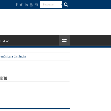
ntato
 música a distância
ão a receber a ação em agosto
sito
ico