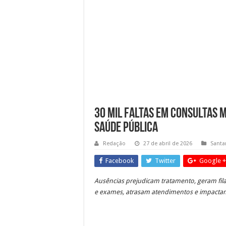
Guarda Municipal intensific
Mais cuidado desde a gesta
Cronograma semanal de obr
30 mil faltas em consultas m
saúde pública
Redação
27 de abril de 2026
Santa
Facebook
Twitter
Google +
Ausências prejudicam tratamento, geram fila
e exames, atrasam atendimentos e impacta