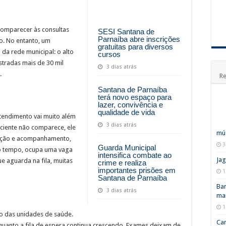
comparecer às consultas
SESI Santana de
Parnaíba abre inscrições
o. No entanto, um
gratuitas para diversos
da rede municipal: o alto
cursos
stradas mais de 30 mil
3 dias atrás
.
Re
Santana de Parnaíba
terá novo espaço para
lazer, convivência e
qualidade de vida
atendimento vai muito além
3 dias atrás
iente não comparece, ele
mús
enção e acompanhamento,
3
Guarda Municipal
mo tempo, ocupa uma vaga
intensifica combate ao
Jag
e aguarda na fila, muitas
crime e realiza
importantes prisões em
1
Santana de Parnaíba
Bar
3 dias atrás
mai
1
o das unidades de saúde.
Ca
nquanto a fila de espera continua crescendo. Exames deixam de