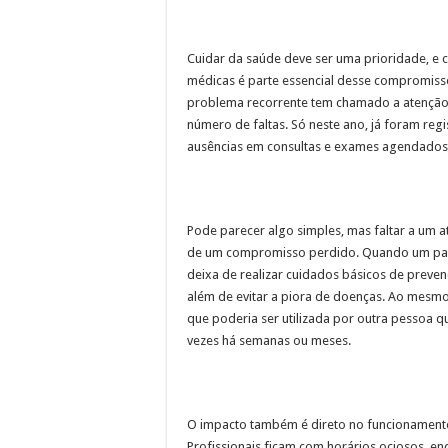
Cuidar da saúde deve ser uma prioridade, e 
médicas é parte essencial desse compromiss
problema recorrente tem chamado a atenção 
número de faltas. Só neste ano, já foram regi
ausências em consultas e exames agendados
Pode parecer algo simples, mas faltar a um 
de um compromisso perdido. Quando um pac
deixa de realizar cuidados básicos de prev
além de evitar a piora de doenças. Ao mes
que poderia ser utilizada por outra pessoa qu
vezes há semanas ou meses.
O impacto também é direto no funcionament
Profissionais ficam com horários ociosos, e