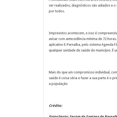
ser realizados, diagnósticos são adiados e o
por todos.
Imprevistos acontecem, e isso é compreensív
avisar com antecedência mínima de 72 horas.
aplicativo E-Parnaíba, pelo sistema Agenda Fá
qualquer unidade de saúde do município. É u
Mais do que um compromisso individual, comp
saúde é coisa séria e fazer a sua parte é o 
a população
Crédito:
Fotos/texto: Secom de Santana de Parnaí