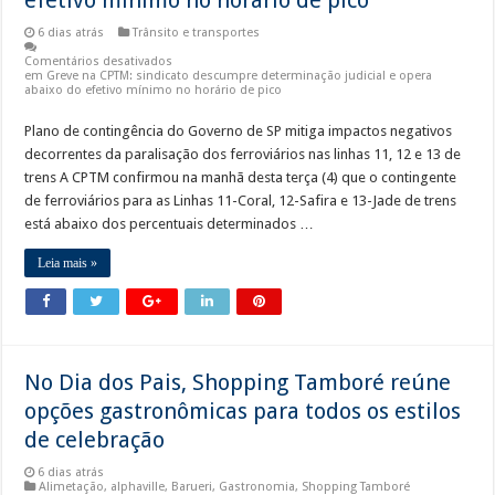
efetivo mínimo no horário de pico
6 dias atrás
Trânsito e transportes
Comentários desativados
em Greve na CPTM: sindicato descumpre determinação judicial e opera
abaixo do efetivo mínimo no horário de pico
Plano de contingência do Governo de SP mitiga impactos negativos
decorrentes da paralisação dos ferroviários nas linhas 11, 12 e 13 de
trens A CPTM confirmou na manhã desta terça (4) que o contingente
de ferroviários para as Linhas 11-Coral, 12-Safira e 13-Jade de trens
está abaixo dos percentuais determinados …
Leia mais »
No Dia dos Pais, Shopping Tamboré reúne
opções gastronômicas para todos os estilos
de celebração
6 dias atrás
Alimetação
,
alphaville
,
Barueri
,
Gastronomia
,
Shopping Tamboré