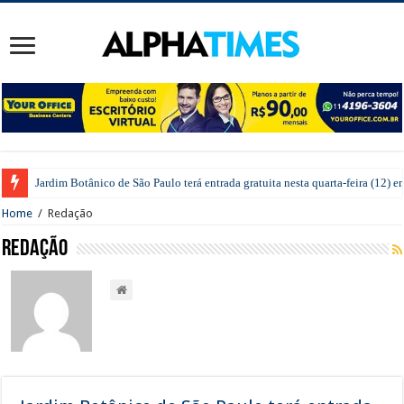
Com apoio do Instituto Motiva e concessionária Rodoanel Oeste, GURI abre 
Home
/
Redação
Redação