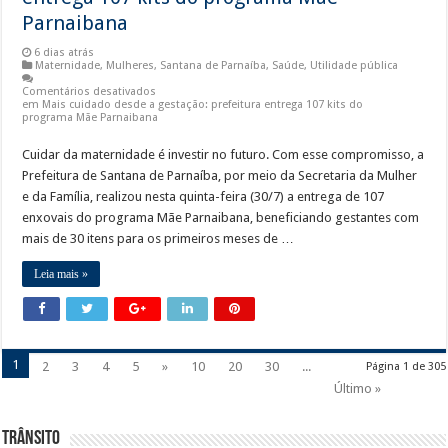
Parnaibana
6 dias atrás
Maternidade
,
Mulheres
,
Santana de Parnaíba
,
Saúde
,
Utilidade pública
Comentários desativados
em Mais cuidado desde a gestação: prefeitura entrega 107 kits do
programa Mãe Parnaibana
Cuidar da maternidade é investir no futuro. Com esse compromisso, a
Prefeitura de Santana de Parnaíba, por meio da Secretaria da Mulher
e da Família, realizou nesta quinta-feira (30/7) a entrega de 107
enxovais do programa Mãe Parnaibana, beneficiando gestantes com
mais de 30 itens para os primeiros meses de …
Leia mais »
1
2
3
4
5
»
10
20
30
...
Página 1 de 305
Último »
Trânsito