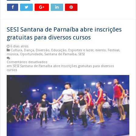
SESI Santana de Parnaíba abre inscrições
gratuitas para diversos cursos
6 dias atrás
Cultura
,
Dança
,
Diversão
,
Educação
,
Esportes e lazer
,
evento
,
Festival
,
música
,
Oportunidade
,
Santana de Parnaíba
,
SESI
Comentários desativados
em SESI Santana de Parnaíba abre inscrições gratuitas para diversos
cursos