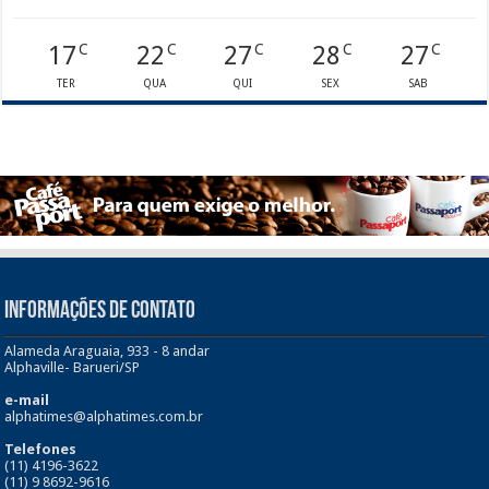
17
22
27
28
27
C
C
C
C
C
TER
QUA
QUI
SEX
SAB
INFORMAÇÕES DE CONTATO
Alameda Araguaia, 933 - 8 andar
Alphaville- Barueri/SP
e-mail
alphatimes@alphatimes.com.br
Telefones
(11) 4196-3622
(11) 9 8692-9616