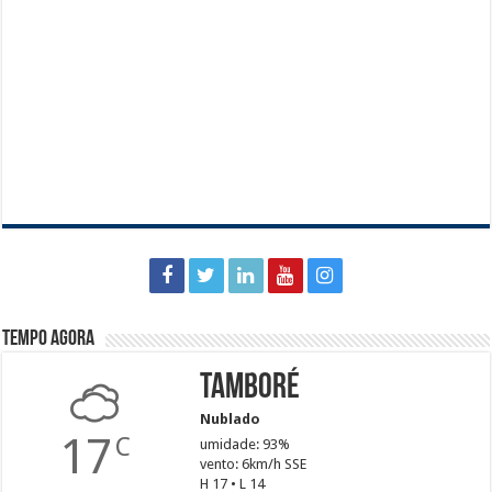
Tempo agora
Tamboré
Nublado
17
C
umidade: 93%
vento: 6km/h SSE
H 17 • L 14