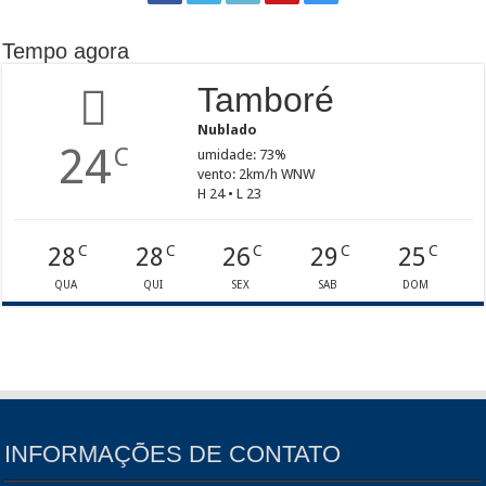
Tempo agora
Tamboré
Nublado
24
C
umidade: 73%
vento: 2km/h WNW
H 24 • L 23
28
28
26
29
25
C
C
C
C
C
QUA
QUI
SEX
SAB
DOM
INFORMAÇÕES DE CONTATO