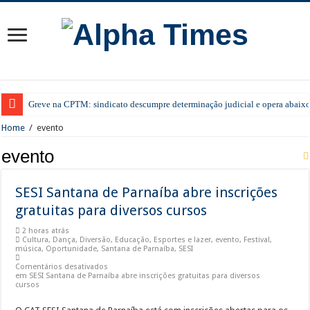
Greve na CPTM: sindicato descumpre determinação judicial e opera abaixo
Home
/
evento
evento
SESI Santana de Parnaíba abre inscrições
gratuitas para diversos cursos
2 horas atrás
Cultura
,
Dança
,
Diversão
,
Educação
,
Esportes e lazer
,
evento
,
Festival
,
música
,
Oportunidade
,
Santana de Parnaíba
,
SESI
Comentários desativados
em SESI Santana de Parnaíba abre inscrições gratuitas para diversos
cursos