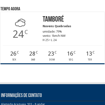
Tempo agora
Tamboré
Nuvens Quebradas
24
C
umidade: 79%
vento: 1km/h NW
H 25 • L 24
26
28
23
16
13
C
C
C
C
C
SEX
SAB
DOM
SEG
TER
INFORMAÇÕES DE CONTATO
Alameda Araguaia, 933 - 8 andar