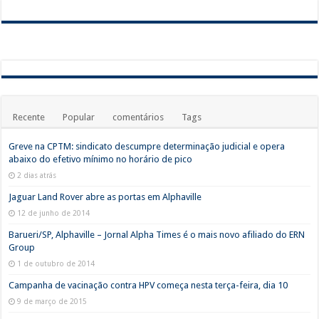
Recente
Popular
comentários
Tags
Greve na CPTM: sindicato descumpre determinação judicial e opera
abaixo do efetivo mínimo no horário de pico
2 dias atrás
Jaguar Land Rover abre as portas em Alphaville
12 de junho de 2014
Barueri/SP, Alphaville – Jornal Alpha Times é o mais novo afiliado do ERN
Group
1 de outubro de 2014
Campanha de vacinação contra HPV começa nesta terça-feira, dia 10
9 de março de 2015