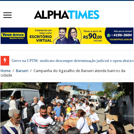
Greve na CPTM: sindicato descumpre determinação judicial e opera abaixo 
Home
/
Barueri
/
Campanha do Agasalho de Barueri atende bairros da
cidade