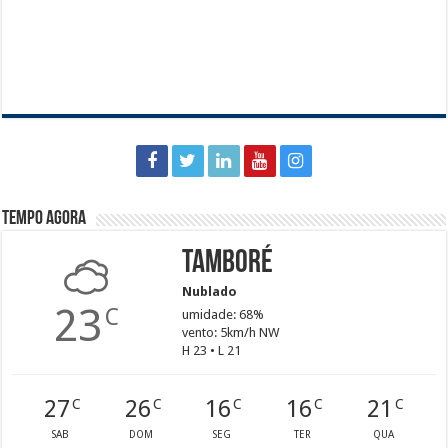
Tempo agora
Tamboré
Nublado
23
C
umidade: 68%
vento: 5km/h NW
H 23 • L 21
27
26
16
16
21
C
C
C
C
C
SAB
DOM
SEG
TER
QUA