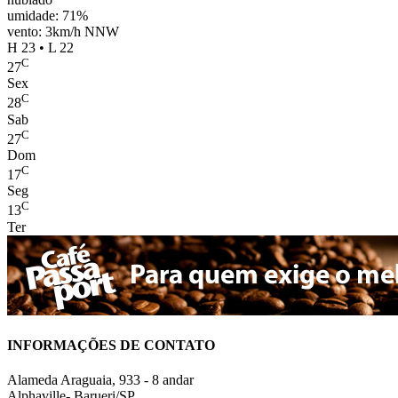
umidade: 71%
vento: 3km/h NNW
H 23 • L 22
C
27
Sex
C
28
Sab
C
27
Dom
C
17
Seg
C
13
Ter
INFORMAÇÕES DE CONTATO
Alameda Araguaia, 933 - 8 andar
Alphaville- Barueri/SP