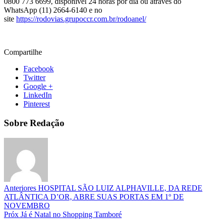
0800 773 6699, disponível 24 horas por dia ou através do
WhatsApp (11) 2664-6140 e no
site
https://rodovias.grupoccr.com.br/rodoanel/
Compartilhe
Facebook
Twitter
Google +
LinkedIn
Pinterest
Sobre Redação
Anteriores
HOSPITAL SÃO LUIZ ALPHAVILLE, DA REDE
ATLÂNTICA D’OR, ABRE SUAS PORTAS EM 1º DE
NOVEMBRO
Próx
Já é Natal no Shopping Tamboré