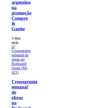
argentino
na
promoção
Compre
&
Ganhe
3 dias
atrás
Cronograma
semanal
de
obras
no