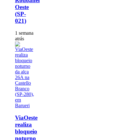
Rodoanel
Oeste
(SP-
021)
1 semana
atrás
ViaOeste
realiza
bloqueio
noturno