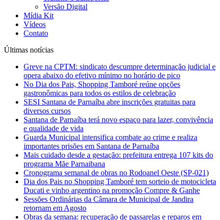
Versão Digital
Mídia Kit
Vídeos
Contato
Últimas notícias
Greve na CPTM: sindicato descumpre determinação judicial e
opera abaixo do efetivo mínimo no horário de pico
No Dia dos Pais, Shopping Tamboré reúne opções
gastronômicas para todos os estilos de celebração
SESI Santana de Parnaíba abre inscrições gratuitas para
diversos cursos
Santana de Parnaíba terá novo espaço para lazer, convivência
e qualidade de vida
Guarda Municipal intensifica combate ao crime e realiza
importantes prisões em Santana de Parnaíba
Mais cuidado desde a gestação: prefeitura entrega 107 kits do
programa Mãe Parnaibana
Cronograma semanal de obras no Rodoanel Oeste (SP-021)
Dia dos Pais no Shopping Tamboré tem sorteio de motocicleta
Ducati e vinho argentino na promoção Compre & Ganhe
Sessões Ordinárias da Câmara de Municipal de Jandira
retornam em Agosto
Obras da semana: recuperação de passarelas e reparos em