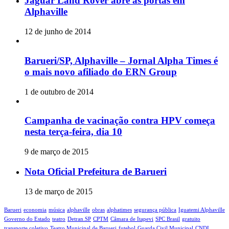
Jaguar Land Rover abre as portas em
Alphaville
12 de junho de 2014
Barueri/SP, Alphaville – Jornal Alpha Times é
o mais novo afiliado do ERN Group
1 de outubro de 2014
Campanha de vacinação contra HPV começa
nesta terça-feira, dia 10
9 de março de 2015
Nota Oficial Prefeitura de Barueri
13 de março de 2015
Barueri
economia
música
alphaville
obras
alphatimes
segurança pública
Iguatemi Alphaville
Governo do Estado
teatro
Detran.SP
CPTM
Câmara de Itapevi‬
SPC Brasil
gratuito
transporte coletivo
Teatro Municipal de Barueri
futebol
Guarda Civil Municipal
CNDL