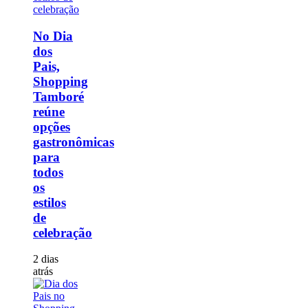
No Dia
dos
Pais,
Shopping
Tamboré
reúne
opções
gastronômicas
para
todos
os
estilos
de
celebração
2 dias
atrás