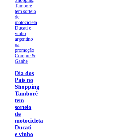
Dia dos
Pais no
Shopping
Tamboré
tem
sorteio
de
motocicleta
Ducati
e vinho