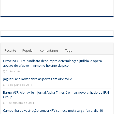
Recente
Popular
comentários
Tags
Greve na CPTM: sindicato descumpre determinação judicial e opera
abaixo do efetivo mínimo no horário de pico
2 dias atrás
Jaguar Land Rover abre as portas em Alphaville
12 de junho de 2014
Barueri/SP, Alphaville – Jornal Alpha Times é o mais novo afiliado do ERN
Group
1 de outubro de 2014
Campanha de vacinação contra HPV começa nesta terça-feira, dia 10