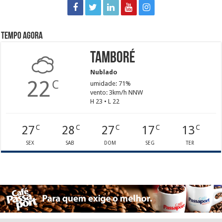
Tempo agora
Tamboré
Nublado
22
C
umidade: 71%
vento: 3km/h NNW
H 23 • L 22
27
28
27
17
13
C
C
C
C
C
SEX
SAB
DOM
SEG
TER