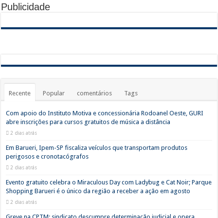
Publicidade
Recente
Popular
comentários
Tags
Com apoio do Instituto Motiva e concessionária Rodoanel Oeste, GURI
abre inscrições para cursos gratuitos de música a distância
2 dias atrás
Em Barueri, Ipem-SP fiscaliza veículos que transportam produtos
perigosos e cronotacógrafos
2 dias atrás
Evento gratuito celebra o Miraculous Day com Ladybug e Cat Noir; Parque
Shopping Barueri é o único da região a receber a ação em agosto
2 dias atrás
Greve na CPTM: sindicato descumpre determinação judicial e opera