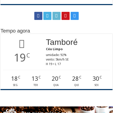
Tempo agora
Tamboré
Céu Limpo
19
C
umidade: 92%
vento: 5km/h SE
H 19 • L 17
18
13
20
28
30
C
C
C
C
C
SEG
TER
QUA
QUI
SEX