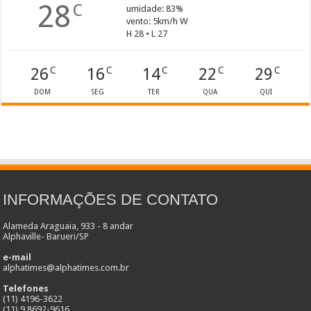
28
C
umidade: 83%
vento: 5km/h W
H 28 • L 27
26
16
14
22
29
C
C
C
C
C
DOM
SEG
TER
QUA
QUI
INFORMAÇÕES DE CONTATO
Alameda Araguaia, 933 - 8 andar
Alphaville- Barueri/SP
e-mail
alphatimes@alphatimes.com.br
Telefones
(11) 4196-3622
(11) 9 8692-9616