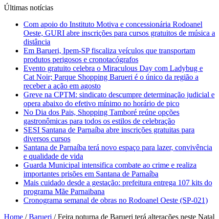
Últimas notícias
Com apoio do Instituto Motiva e concessionária Rodoanel
Oeste, GURI abre inscrições para cursos gratuitos de música a
distância
Em Barueri, Ipem-SP fiscaliza veículos que transportam
produtos perigosos e cronotacógrafos
Evento gratuito celebra o Miraculous Day com Ladybug e
Cat Noir; Parque Shopping Barueri é o único da região a
receber a ação em agosto
Greve na CPTM: sindicato descumpre determinação judicial e
opera abaixo do efetivo mínimo no horário de pico
No Dia dos Pais, Shopping Tamboré reúne opções
gastronômicas para todos os estilos de celebração
SESI Santana de Parnaíba abre inscrições gratuitas para
diversos cursos
Santana de Parnaíba terá novo espaço para lazer, convivência
e qualidade de vida
Guarda Municipal intensifica combate ao crime e realiza
importantes prisões em Santana de Parnaíba
Mais cuidado desde a gestação: prefeitura entrega 107 kits do
programa Mãe Parnaibana
Cronograma semanal de obras no Rodoanel Oeste (SP-021)
Home
/
Barueri
/
Feira noturna de Barueri terá alterações neste Natal