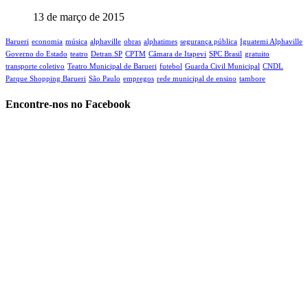
13 de março de 2015
Barueri
economia
música
alphaville
obras
alphatimes
segurança pública
Iguatemi Alphaville
Governo do Estado
teatro
Detran.SP
CPTM
Câmara de Itapevi‬
SPC Brasil
gratuito
transporte coletivo
Teatro Municipal de Barueri
futebol
Guarda Civil Municipal
CNDL
Parque Shopping Barueri
São Paulo
empregos
rede municipal de ensino
tambore
Encontre-nos no Facebook