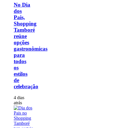
No Dia
dos
Pais,
Shopping
Tamboré
reúne
opções
gastronômicas
para
todos
os
estilos
de
celebração
4 dias
atrás