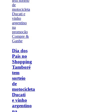
Dia dos
Pais no
Shopping
Tamboré
tem
sorteio
de
motocicleta
Ducati
e vinho
argentino
na