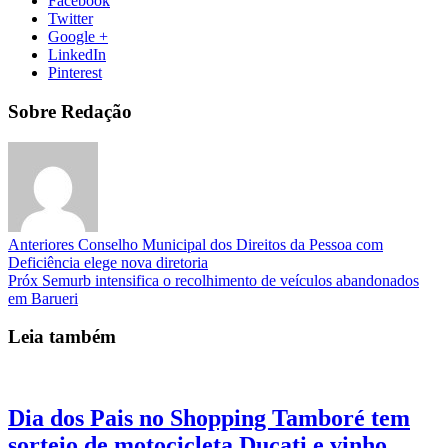
Facebook
Twitter
Google +
LinkedIn
Pinterest
Sobre Redação
Anteriores
Conselho Municipal dos Direitos da Pessoa com
Deficiência elege nova diretoria
Próx
Semurb intensifica o recolhimento de veículos abandonados
em Barueri
Leia também
Dia dos Pais no Shopping Tamboré tem
sorteio de motocicleta Ducati e vinho