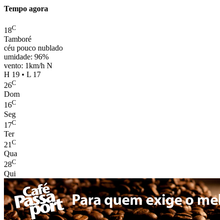
Tempo agora
C
18
Tamboré
céu pouco nublado
umidade: 96%
vento: 1km/h N
H 19 • L 17
C
26
Dom
C
16
Seg
C
17
Ter
C
21
Qua
C
28
Qui