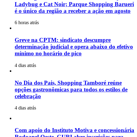
Ladybug e Cat Noir; Parque Shopping Barueri
é o único da região a receber a ação em agosto
6 horas atrás
Greve na CPTM: sindicato descumpre
determinação judicial e opera abaixo do efetivo
mínimo no horário de pico
4 dias atrás
No Dia dos Pais, Shopping Tamboré reúne
opções gastronômicas para todos os estilos de
celebração
4 dias atrás
Com apoio do Instituto Motiva e concessionária
Rodoanel Oeste, GURI abre inscrições para