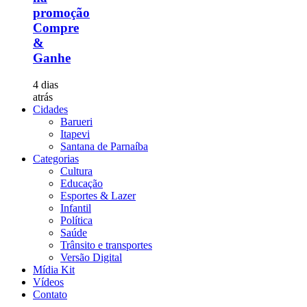
promoção
Compre
&
Ganhe
4 dias
atrás
Cidades
Barueri
Itapevi
Santana de Parnaíba
Categorias
Cultura
Educação
Esportes & Lazer
Infantil
Política
Saúde
Trânsito e transportes
Versão Digital
Mídia Kit
Vídeos
Contato