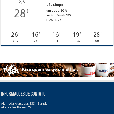
Céu Limpo
28
C
umidade: 96%
vento: 7km/h NW
H 28 • L 26
26
16
16
19
28
C
C
C
C
C
DOM
SEG
TER
QUA
QUI
INFORMAÇÕES DE CONTATO
Alameda Araguaia, 933 - 8 andar
Alphaville- Barueri/SP