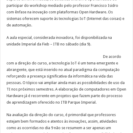
participar do workshop mediado pelo professor Francisco Isidro
Cronograma semanal de obras no Rodoanel Oeste (SP-021)
com ênfase na inovação com plataformas Open Hardware. Os
sistemas oferecem suporte às tecnologias IoT (Internet das coisas) e
de automação.
A aula especial, considerada inovadora, foi disponibilizada na
unidade Imperial da Fieb – ITB no sábado (dia 9).
De acordo
com a direção do curso, a tecnologia IoT é um tema emergente e
abrangente, que está inserido no atual paradigma da computação
reforçando a presença significativa da informática na vida das
pessoas. O tópico vai ampliar ainda mais as possibilidades de uso da
TI nos próximos semestres. A elaboração de computadores em Open
Hardware já é recorrente em projetos que fazem parte do processo
de aprendizagem oferecido no ITB Parque Imperial.
Na avaliação da direção do curso, é primordial que professores
estejam bem formados e atentos às inovações, assim, atividades
como as ocorridas no dia 9 não se resumem a ser apenas um