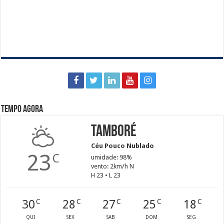
Tempo agora
Tamboré
Céu Pouco Nublado
23
C
umidade: 98%
vento: 2km/h N
H 23 • L 23
30
28
27
25
18
C
C
C
C
C
QUI
SEX
SAB
DOM
SEG