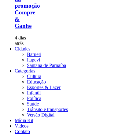
promoção
Compre
&
Ganhe
4 dias
atrás
Cidades
Barueri
Itapevi
Santana de Parnaíba
Categorias
Cultura
Educação
Esportes & Lazer
Infantil
Política
Saúde
Trânsito e transportes
Versão Digital
Mídia Kit
Vídeos
Contato