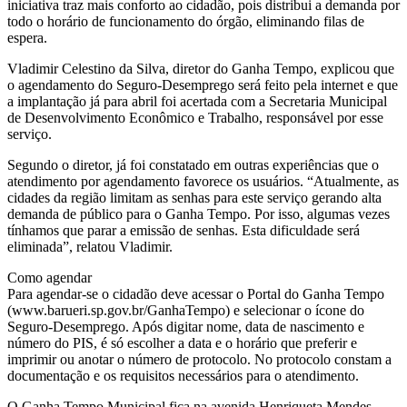
iniciativa traz mais conforto ao cidadão, pois distribui a demanda por
todo o horário de funcionamento do órgão, eliminando filas de
espera.
Vladimir Celestino da Silva, diretor do Ganha Tempo, explicou que
o agendamento do Seguro-Desemprego será feito pela internet e que
a implantação já para abril foi acertada com a Secretaria Municipal
de Desenvolvimento Econômico e Trabalho, responsável por esse
serviço.
Segundo o diretor, já foi constatado em outras experiências que o
atendimento por agendamento favorece os usuários. “Atualmente, as
cidades da região limitam as senhas para este serviço gerando alta
demanda de público para o Ganha Tempo. Por isso, algumas vezes
tínhamos que parar a emissão de senhas. Esta dificuldade será
eliminada”, relatou Vladimir.
Como agendar
Para agendar-se o cidadão deve acessar o Portal do Ganha Tempo
(www.barueri.sp.gov.br/GanhaTempo) e selecionar o ícone do
Seguro-Desemprego. Após digitar nome, data de nascimento e
número do PIS, é só escolher a data e o horário que preferir e
imprimir ou anotar o número de protocolo. No protocolo constam a
documentação e os requisitos necessários para o atendimento.
O Ganha Tempo Municipal fica na avenida Henriqueta Mendes