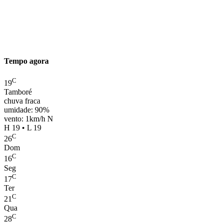
Tempo agora
C
19
Tamboré
chuva fraca
umidade: 90%
vento: 1km/h N
H 19 • L 19
C
26
Dom
C
16
Seg
C
17
Ter
C
21
Qua
C
28