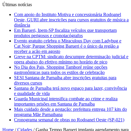
Últimas notícias
Com apoio do Instituto Motiva e concessionária Rodoanel
Oeste, GURI abre inscrições para cursos gratuitos de música a
distância
Em Barueri, Ipem-SP fiscaliza veículos que transportam
produtos perigosos e cronotacógrafos
Evento gratuito celebra o Miraculous Day com Ladybug e
Cat Noir; Parque Shopping Barueri é o único da região a
receber a ação em agosto
Greve na CPTM: sindicato descumpre determinação judicial e
opera abaixo do efetivo mínimo no horário de pico
No Dia dos Pais, Shopping Tamboré reúne opções
gastronômicas para todos os estilos de celebração
SESI Santana de Parnaíba abre inscrições gratuitas para
diversos cursos
Santana de Parnaíba terá novo espaço para lazer, convivência
e qualidade de vida
Guarda Municipal intensifica combate ao crime e realiza
importantes prisões em Santana de Parnaíba
Mais cuidado desde a gestação: prefeitura entrega 107 kits do
programa Mãe Parnaibana
Cronograma semanal de obras no Rodoanel Oeste (SP-021)
Home
/
Cidades
/
Ganha Tempo Barueri implanta agendamento para