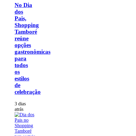
No Dia
dos
Pais,
Shopping
Tamboré
reúne
opções
gastronômicas
para
todos
os
estilos
de
celebração
3 dias
atrás