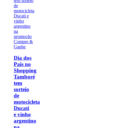
Dia dos
Pais no
Shopping
Tamboré
tem
sorteio
de
motocicleta
Ducati
e vinho
argentino
na