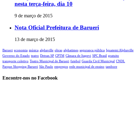
nesta terça-feira, dia 10
9 de março de 2015
Nota Oficial Prefeitura de Barueri
13 de março de 2015
Barueri
economia
música
alphaville
obras
alphatimes
segurança pública
Iguatemi Alphaville
Governo do Estado
teatro
Detran.SP
CPTM
Câmara de Itapevi‬
SPC Brasil
gratuito
transporte coletivo
Teatro Municipal de Barueri
futebol
Guarda Civil Municipal
CNDL
Parque Shopping Barueri
São Paulo
empregos
rede municipal de ensino
tambore
Encontre-nos no Facebook