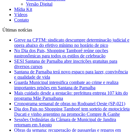
Versão Digital
Mídia Kit
Vídeos
Contato
Últimas notícias
Greve na CPTM: sindicato descumpre determinação judicial e
opera abaixo do efetivo mínimo no horário de pico
No Dia dos Pais, Shopping Tamboré reúne opções
gastronômicas para todos os estilos de celebração
SESI Santana de Parnaíba abre inscrições gratuitas para
diversos cursos
Santana de Parnaíba terá novo espaço para lazer, convivência
e qualidade de vida
Guarda Municipal intensifica combate ao crime e realiza
importantes prisões em Santana de Parnaíba
Mais cuidado desde a gestação: prefeitura entrega 107 kits do
programa Mãe Parnaibana
Cronograma semanal de obras no Rodoanel Oeste (SP-021)
Dia dos Pais no Shopping Tamboré tem sorteio de motocicleta
Ducati e vinho argentino na promoção Compre & Ganhe
Sessões Ordinárias da Câmara de Municipal de Jandira
retornam em Agosto
Obras da semana: recuperação de passarelas e reparos em