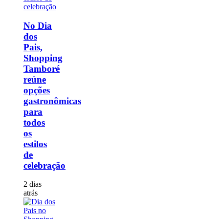
No Dia
dos
Pais,
Shopping
Tamboré
reúne
opções
gastronômicas
para
todos
os
estilos
de
celebração
2 dias
atrás