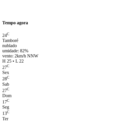
Tempo agora
C
24
Tamboré
nublado
umidade: 82%
vento: 2km/h NNW
H 25 • L 22
C
27
Sex
C
28
Sab
C
27
Dom
C
17
Seg
C
13
Ter