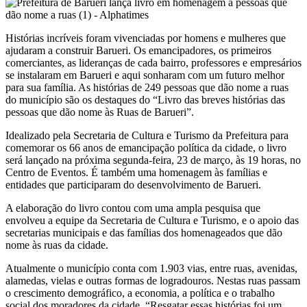
Histórias incríveis foram vivenciadas por homens e mulheres que
ajudaram a construir Barueri. Os emancipadores, os primeiros
comerciantes, as lideranças de cada bairro, professores e empresários
se instalaram em Barueri e aqui sonharam com um futuro melhor
para sua família. As histórias de 249 pessoas que dão nome a ruas
do município são os destaques do “Livro das breves histórias das
pessoas que dão nome às Ruas de Barueri”.
Idealizado pela Secretaria de Cultura e Turismo da Prefeitura para
comemorar os 66 anos de emancipação política da cidade, o livro
será lançado na próxima segunda-feira, 23 de março, às 19 horas, no
Centro de Eventos. É também uma homenagem às famílias e
entidades que participaram do desenvolvimento de Barueri.
A elaboração do livro contou com uma ampla pesquisa que
envolveu a equipe da Secretaria de Cultura e Turismo, e o apoio das
secretarias municipais e das famílias dos homenageados que dão
nome às ruas da cidade.
Atualmente o município conta com 1.903 vias, entre ruas, avenidas,
alamedas, vielas e outras formas de logradouros. Nestas ruas passam
o crescimento demográfico, a economia, a política e o trabalho
social dos moradores da cidade. “Resgatar essas histórias foi um