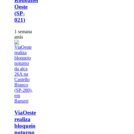
Rodoanel
Oeste
(SP-
021)
1 semana
atrás
ViaOeste
realiza
bloqueio
noturno