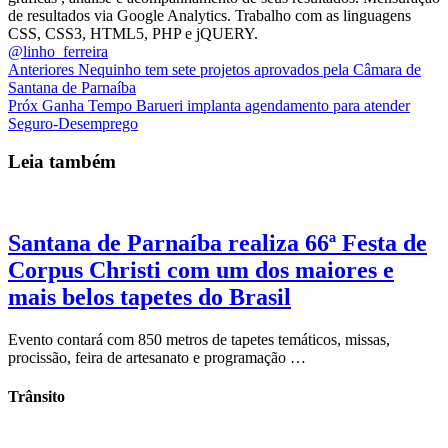
de resultados via Google Analytics. Trabalho com as linguagens
CSS, CSS3, HTML5, PHP e jQUERY.
@linho_ferreira
Anteriores
Nequinho tem sete projetos aprovados pela Câmara de
Santana de Parnaíba
Próx
Ganha Tempo Barueri implanta agendamento para atender
Seguro-Desemprego
Leia também
Santana de Parnaíba realiza 66ª Festa de
Corpus Christi com um dos maiores e
mais belos tapetes do Brasil
Evento contará com 850 metros de tapetes temáticos, missas,
procissão, feira de artesanato e programação …
Trânsito