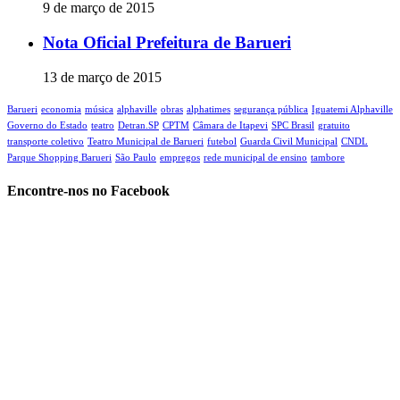
9 de março de 2015
Nota Oficial Prefeitura de Barueri
13 de março de 2015
Barueri
economia
música
alphaville
obras
alphatimes
segurança pública
Iguatemi Alphaville
Governo do Estado
teatro
Detran.SP
CPTM
Câmara de Itapevi‬
SPC Brasil
gratuito
transporte coletivo
Teatro Municipal de Barueri
futebol
Guarda Civil Municipal
CNDL
Parque Shopping Barueri
São Paulo
empregos
rede municipal de ensino
tambore
Encontre-nos no Facebook