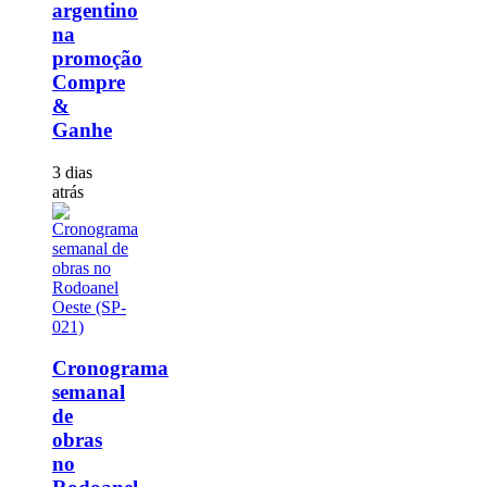
argentino
na
promoção
Compre
&
Ganhe
3 dias
atrás
Cronograma
semanal
de
obras
no