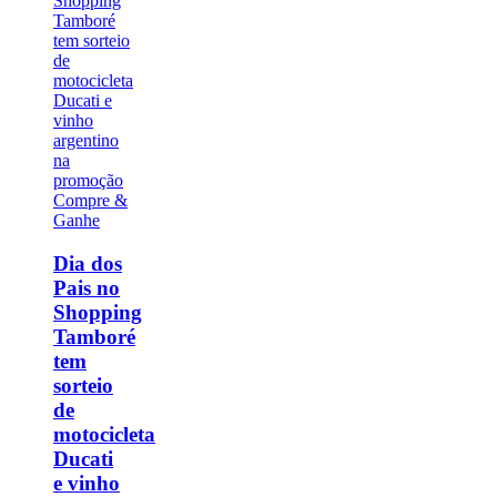
Dia dos
Pais no
Shopping
Tamboré
tem
sorteio
de
motocicleta
Ducati
e vinho