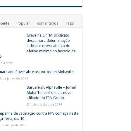
cente
Popular
comentários
Tags
Greve na CPTM: sindicato
descumpre determinação
judicial e opera abaixo do
efetivo mínimo no horário de
o
 dia atrás
uar Land Rover abre as portas em Alphaville
2 de junho de 2014
Barueri/SP, Alphaville – Jornal
Alpha Times é o mais novo
afiliado do ERN Group
1 de outubro de 2014
mpanha de vacinação contra HPV começa nesta
ça-feira, dia 10
 de março de 2015