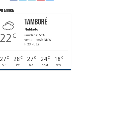
po agora
Tamboré
Nublado
22
C
umidade: 66%
vento: 1km/h NNW
H 23 • L 22
27
28
27
24
18
C
C
C
C
C
QUI
SEX
SAB
DOM
SEG