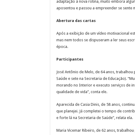
adaptação à nova rotina, muito embora algu
aposentou e passou a empreender se sente m
Abertura das cartas
Após a exibição de um vídeo motivacional est
mas nem todos se dispuseram a ler seus escri
época.
Participantes
José Antônio de Melo, de 64 anos, trabalhou p
Saúde e sete na Secretaria de Educação). “M
morando no Interior e executo serviços de ins
qualidade de vida”, conta ele.
Aparecida de Casia Dinis, de 58 anos, continu
que planejei. Já completei o tempo de contr
e forte lá na Secretaria de Saúde”, relata ela.
Maria Vicemar Ribeiro, de 62 anos, trabalhou