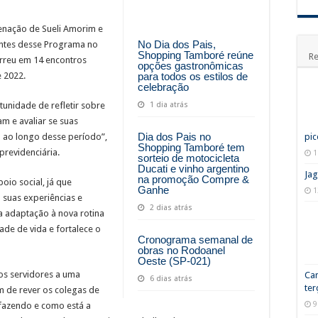
denação de Sueli Amorim e
No Dia dos Pais,
antes desse Programa no
Shopping Tamboré reúne
Re
orreu em 14 encontros
opções gastronômicas
para todos os estilos de
 2022.
celebração
1 dia atrás
unidade de refletir sobre
m e avaliar se suas
Dia dos Pais no
am ao longo desse período”,
pic
Shopping Tamboré tem
previdenciária.
1
sorteio de motocicleta
Ducati e vinho argentino
Jag
na promoção Compre &
io social, já que
Ganhe
1
 suas experiências e
2 dias atrás
a adaptação à nova rotina
de de vida e fortalece o
Cronograma semanal de
obras no Rodoanel
Oeste (SP-021)
os servidores a uma
Ca
6 dias atrás
ter
ém de rever os colegas de
9
 fazendo e como está a