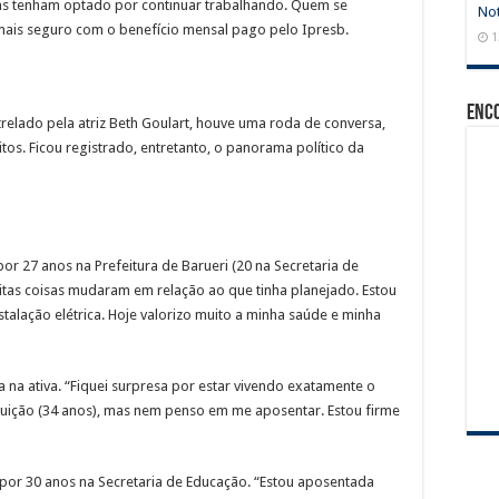
ns tenham optado por continuar trabalhando. Quem se
Not
ais seguro com o benefício mensal pago pelo Ipresb.
1
Enc
relado pela atriz Beth Goulart, houve uma roda de conversa,
tos. Ficou registrado, entretanto, o panorama político da
or 27 anos na Prefeitura de Barueri (20 na Secretaria de
uitas coisas mudaram em relação ao que tinha planejado. Estou
talação elétrica. Hoje valorizo muito a minha saúde e minha
a na ativa. “Fiquei surpresa por estar vivendo exatamente o
ibuição (34 anos), mas nem penso em me aposentar. Estou firme
 por 30 anos na Secretaria de Educação. “Estou aposentada