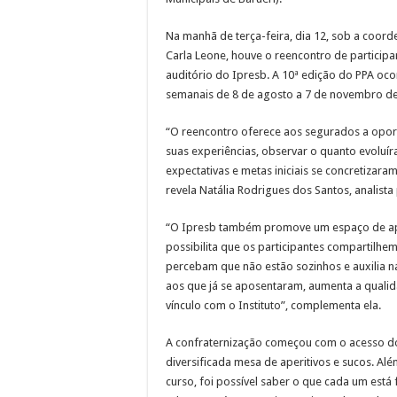
Na manhã de terça-feira, dia 12, sob a coor
Carla Leone, houve o reencontro de particip
auditório do Ipresb. A 10ª edição do PPA oc
semanais de 8 de agosto a 7 de novembro de
“O reencontro oferece aos segurados a oport
suas experiências, observar o quanto evoluíra
expectativas e metas iniciais se concretizar
revela Natália Rodrigues dos Santos, analista 
“O Ipresb também promove um espaço de apo
possibilita que os participantes compartilhem
percebam que não estão sozinhos e auxilia n
aos que já se aposentaram, aumenta a qualida
vínculo com o Instituto”, complementa ela.
A confraternização começou com o acesso d
diversificada mesa de aperitivos e sucos. Al
curso, foi possível saber o que cada um está