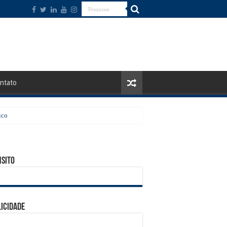
ntato
ico
sito
icidade