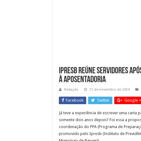
Dia dos Pais no Shopping 
Sessões Ordinárias da Câma
Obras da semana: recuperaçã
Ipresb reúne servidores ap
à Aposentadoria
Redação
21 de novembro de 2024
Facebook
Twitter
Google +
Já teve a experiência de escrever uma carta p
somente dois anos depois? Foi essa a propos
coordenação do PPA (Programa de Preparaçã
promovido pelo Ipresb (Instituto de Previdên
Municipais de Barueri).