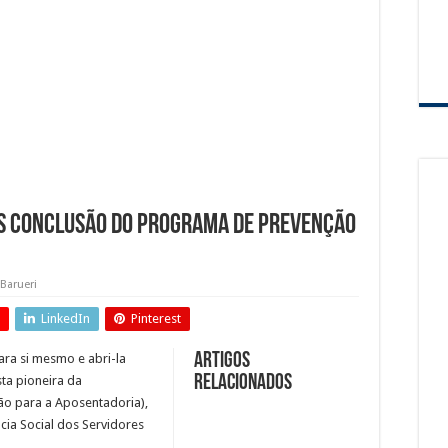
Tamboré tem sorteio de motocicleta Ducati e vinho argentino na promoção Compre
ra de Municipal de Jandira retornam em Agosto
o de passarelas e reparos em defensas estão entre as intervenções da Ecovias Rapo
ós conclusão do Programa de Prevenção
Barueri
LinkedIn
Pinterest
Artigos
ara si mesmo e abri-la
relacionados
ta pioneira da
o para a Aposentadoria),
cia Social dos Servidores