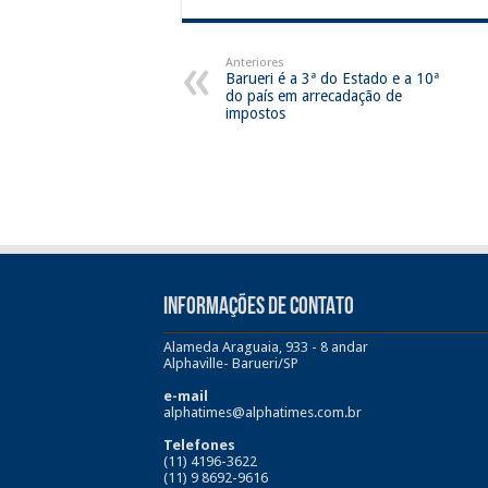
Anteriores
Barueri é a 3ª do Estado e a 10ª
do país em arrecadação de
impostos
INFORMAÇÕES DE CONTATO
Alameda Araguaia, 933 - 8 andar
Alphaville- Barueri/SP
e-mail
alphatimes@alphatimes.com.br
Telefones
(11) 4196-3622
(11) 9 8692-9616