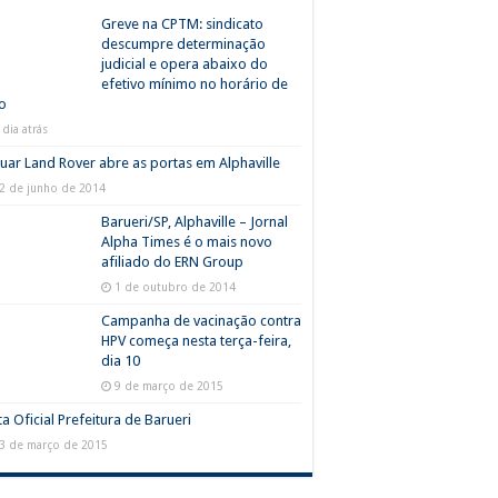
Greve na CPTM: sindicato
descumpre determinação
judicial e opera abaixo do
efetivo mínimo no horário de
o
 dia atrás
uar Land Rover abre as portas em Alphaville
2 de junho de 2014
Barueri/SP, Alphaville – Jornal
Alpha Times é o mais novo
afiliado do ERN Group
1 de outubro de 2014
Campanha de vacinação contra
HPV começa nesta terça-feira,
dia 10
9 de março de 2015
a Oficial Prefeitura de Barueri
3 de março de 2015