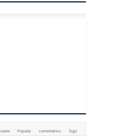
 & Ganhe
so Castello
cente
Popular
comentários
Tags