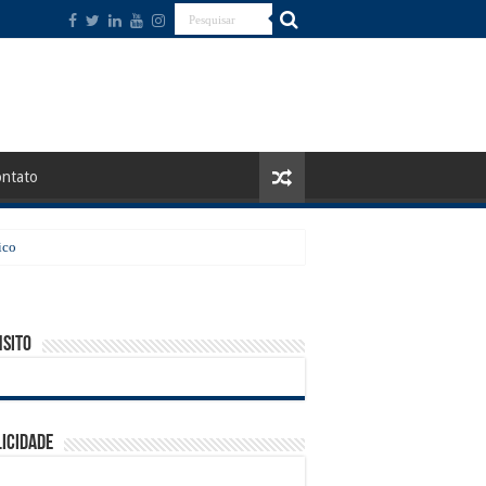
ntato
ico
sito
icidade