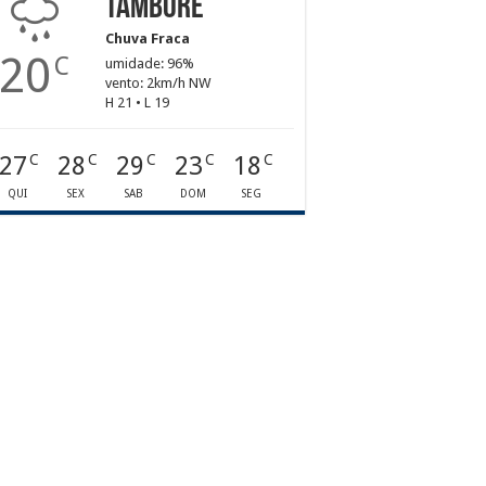
Tamboré
Chuva Fraca
20
C
umidade: 96%
vento: 2km/h NW
H 21 • L 19
27
28
29
23
18
C
C
C
C
C
QUI
SEX
SAB
DOM
SEG