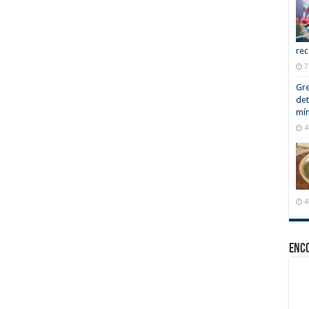
rec
7
Gre
det
mín
4
4
Enc