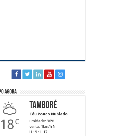
po agora
Tamboré
Céu Pouco Nublado
18
C
umidade: 96%
vento: 1km/h N
H 19 • L 17