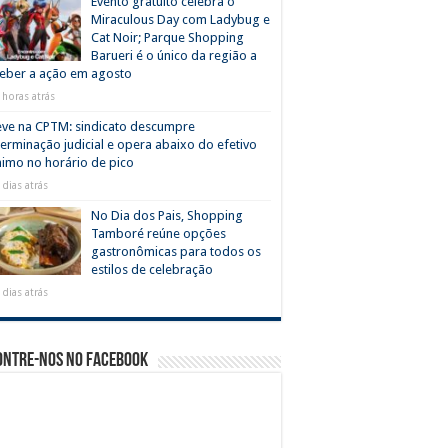
Evento gratuito celebra o
Miraculous Day com Ladybug e
Cat Noir; Parque Shopping
Barueri é o único da região a
eber a ação em agosto
 horas atrás
ve na CPTM: sindicato descumpre
erminação judicial e opera abaixo do efetivo
imo no horário de pico
 dias atrás
No Dia dos Pais, Shopping
Tamboré reúne opções
gastronômicas para todos os
estilos de celebração
 dias atrás
ontre-nos no Facebook