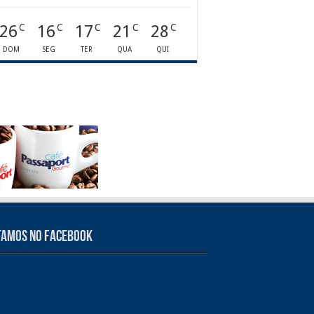
26
16
17
21
28
C
C
C
C
C
DOM
SEG
TER
QUA
QUI
tamos no Facebook