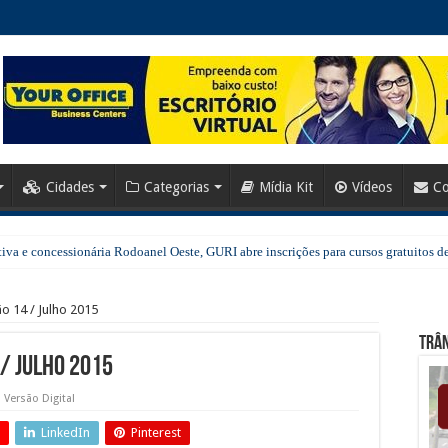
Cidades
Categorias
Mídia Kit
Vídeos
Co
va e concessionária Rodoanel Oeste, GURI abre inscrições para cursos gratuitos de
o 14 / Julho 2015
Trân
 / Julho 2015
Versão Digital
LinkedIn
Pinterest