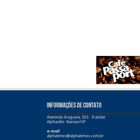
INFORMAÇÕES DE CONTATO
Alameda Araguaia, 933 - 8 andar
Alphaville- Barueri/SP
e-mail
alphatimes@alphatimes.com.br