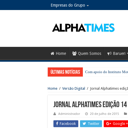
Empresas do Grupo
Home
Quem Somos
Barueri
Últimas notícias
Com apoio do Instituto Moti
Home
/
Versão Digital
/
Jornal Alphatimes ediçã
Jornal Alphatimes edição 14
Administrador
20 de julho de 2015
Facebook
Twitter
Google +