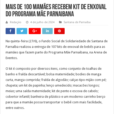
Obras da semana: recuperação de passarelas e reparos em defensas estão entre as
Mais de 100 mamães recebem kit de enxoval
do Programa Mãe Parnaibana
Redação
4 de julho de 2024
Santana de Parnaíba
Na quinta-feira (27/6), o Fundo Social de Solidariedade de Santana de
Parnaíba realizou a entrega de 107 kits de enxoval de bebês para as
mamães que fazem parte do Programa Mãe Parnaibana, na Arena de
Eventos.
O kit é composto por diversos itens, como conjunto de toalhas de
banho e fralda descartável; bolsa maternidade; bodies de manga
curta, manga comprida; fralda de algodão; calças tipo mijão com pé;
chupeta; um kit de papinha; lenço umedecido; macacões longos;
meias; uma saída maternidade; kit de pente e escova de cabelo;
cobertor infantil; banheira de plástico e um moderno carrinho berço
para que a mamãe possa transportar o bebê com mais facilidade,
entre outros.