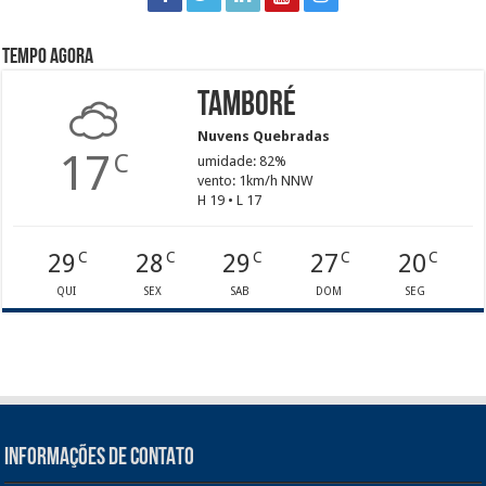
Tempo agora
Tamboré
Nuvens Quebradas
17
C
umidade: 82%
vento: 1km/h NNW
H 19 • L 17
29
28
29
27
20
C
C
C
C
C
QUI
SEX
SAB
DOM
SEG
INFORMAÇÕES DE CONTATO