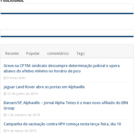
Publicidade
Recente
Popular
comentários
Tags
Greve na CPTM: sindicato descumpre determinação judicial e opera
abaixo do efetivo mínimo no horário de pico
9 horas atrás
Jaguar Land Rover abre as portas em Alphaville
12 de junho de 2014
Barueri/SP, Alphaville – Jornal Alpha Times é o mais novo afiliado do ERN
Group
1 de outubro de 2014
Campanha de vacinação contra HPV começa nesta terça-feira, dia 10
9 de março de 2015