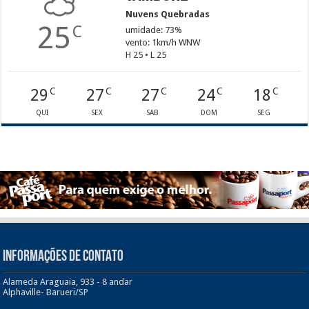
Nuvens Quebradas
25
C
umidade: 73%
vento: 1km/h WNW
H 25 • L 25
29
27
27
24
18
C
C
C
C
C
QUI
SEX
SAB
DOM
SEG
INFORMAÇÕES DE CONTATO
Alameda Araguaia, 933 - 8 andar
Alphaville- Barueri/SP