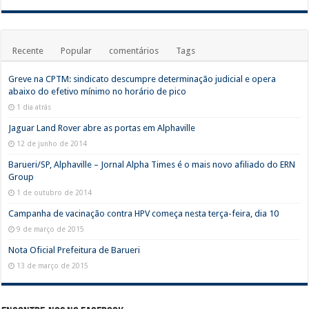
Recente
Popular
comentários
Tags
Greve na CPTM: sindicato descumpre determinação judicial e opera
abaixo do efetivo mínimo no horário de pico
1 dia atrás
Jaguar Land Rover abre as portas em Alphaville
12 de junho de 2014
Barueri/SP, Alphaville – Jornal Alpha Times é o mais novo afiliado do ERN
Group
1 de outubro de 2014
Campanha de vacinação contra HPV começa nesta terça-feira, dia 10
9 de março de 2015
Nota Oficial Prefeitura de Barueri
13 de março de 2015