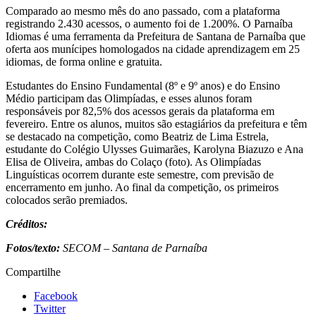
Comparado ao mesmo mês do ano passado, com a plataforma
registrando 2.430 acessos, o aumento foi de 1.200%. O Parnaíba
Idiomas é uma ferramenta da Prefeitura de Santana de Parnaíba que
oferta aos munícipes homologados na cidade aprendizagem em 25
idiomas, de forma online e gratuita.
Estudantes do Ensino Fundamental (8º e 9º anos) e do Ensino
Médio participam das Olimpíadas, e esses alunos foram
responsáveis por 82,5% dos acessos gerais da plataforma em
fevereiro. Entre os alunos, muitos são estagiários da prefeitura e têm
se destacado na competição, como Beatriz de Lima Estrela,
estudante do Colégio Ulysses Guimarães, Karolyna Biazuzo e Ana
Elisa de Oliveira, ambas do Colaço (foto). As Olimpíadas
Linguísticas ocorrem durante este semestre, com previsão de
encerramento em junho. Ao final da competição, os primeiros
colocados serão premiados.
Créditos:
Fotos/texto:
SECOM – Santana de Parnaíba
Compartilhe
Facebook
Twitter