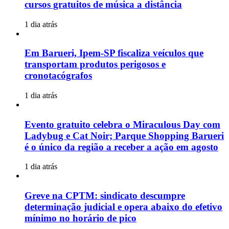
cursos gratuitos de música a distância
1 dia atrás
Em Barueri, Ipem-SP fiscaliza veículos que
transportam produtos perigosos e
cronotacógrafos
1 dia atrás
Evento gratuito celebra o Miraculous Day com
Ladybug e Cat Noir; Parque Shopping Barueri
é o único da região a receber a ação em agosto
1 dia atrás
Greve na CPTM: sindicato descumpre
determinação judicial e opera abaixo do efetivo
mínimo no horário de pico