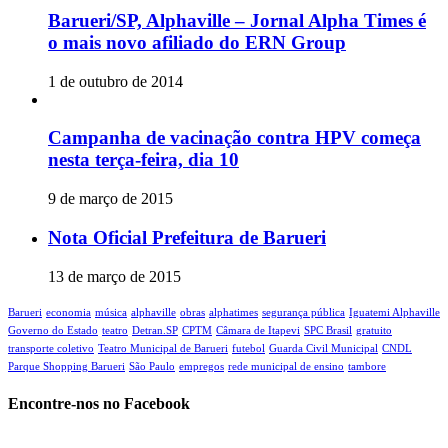
Barueri/SP, Alphaville – Jornal Alpha Times é
o mais novo afiliado do ERN Group
1 de outubro de 2014
Campanha de vacinação contra HPV começa
nesta terça-feira, dia 10
9 de março de 2015
Nota Oficial Prefeitura de Barueri
13 de março de 2015
Barueri
economia
música
alphaville
obras
alphatimes
segurança pública
Iguatemi Alphaville
Governo do Estado
teatro
Detran.SP
CPTM
Câmara de Itapevi‬
SPC Brasil
gratuito
transporte coletivo
Teatro Municipal de Barueri
futebol
Guarda Civil Municipal
CNDL
Parque Shopping Barueri
São Paulo
empregos
rede municipal de ensino
tambore
Encontre-nos no Facebook