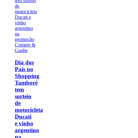
Dia dos
Pais no
Shopping
Tamboré
tem
sorteio
de
motocicleta
Ducati
e vinho
argentino
na