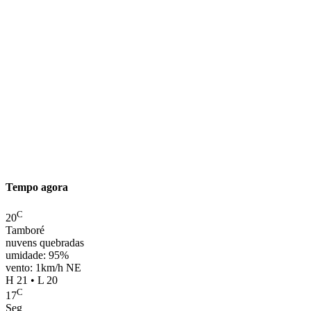
Tempo agora
C
20
Tamboré
nuvens quebradas
umidade: 95%
vento: 1km/h NE
H 21 • L 20
C
17
Seg