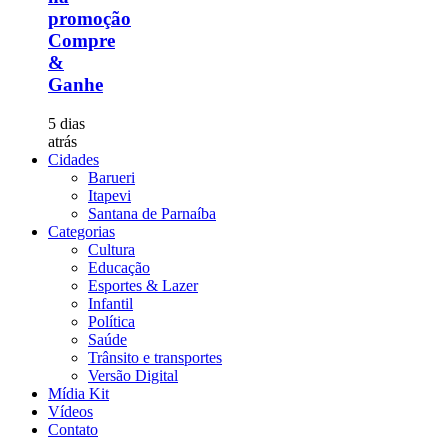
promoção
Compre
&
Ganhe
5 dias
atrás
Cidades
Barueri
Itapevi
Santana de Parnaíba
Categorias
Cultura
Educação
Esportes & Lazer
Infantil
Política
Saúde
Trânsito e transportes
Versão Digital
Mídia Kit
Vídeos
Contato