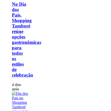
No Dia
dos
Pais,
Shopping
Tamboré
reúne
opções
gastronômicas
para
todos
os
estilos
de
celebração
4 dias
atrás