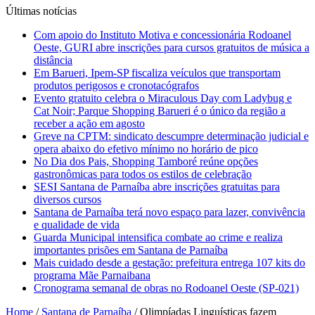
Últimas notícias
Com apoio do Instituto Motiva e concessionária Rodoanel
Oeste, GURI abre inscrições para cursos gratuitos de música a
distância
Em Barueri, Ipem-SP fiscaliza veículos que transportam
produtos perigosos e cronotacógrafos
Evento gratuito celebra o Miraculous Day com Ladybug e
Cat Noir; Parque Shopping Barueri é o único da região a
receber a ação em agosto
Greve na CPTM: sindicato descumpre determinação judicial e
opera abaixo do efetivo mínimo no horário de pico
No Dia dos Pais, Shopping Tamboré reúne opções
gastronômicas para todos os estilos de celebração
SESI Santana de Parnaíba abre inscrições gratuitas para
diversos cursos
Santana de Parnaíba terá novo espaço para lazer, convivência
e qualidade de vida
Guarda Municipal intensifica combate ao crime e realiza
importantes prisões em Santana de Parnaíba
Mais cuidado desde a gestação: prefeitura entrega 107 kits do
programa Mãe Parnaibana
Cronograma semanal de obras no Rodoanel Oeste (SP-021)
Home
/
Santana de Parnaíba
/
Olimpíadas Linguísticas fazem