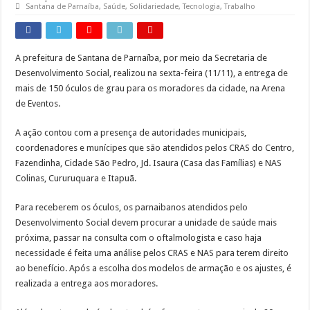
Santana de Parnaíba
,
Saúde
,
Solidariedade
,
Tecnologia
,
Trabalho
Cronograma semanal de obras no Rodoanel Oeste (SP-021)
A prefeitura de Santana de Parnaíba, por meio da Secretaria de
Desenvolvimento Social, realizou na sexta-feira (11/11), a entrega de
mais de 150 óculos de grau para os moradores da cidade, na Arena
de Eventos.
A ação contou com a presença de autoridades municipais,
coordenadores e munícipes que são atendidos pelos CRAS do Centro,
Fazendinha, Cidade São Pedro, Jd. Isaura (Casa das Famílias) e NAS
Colinas, Cururuquara e Itapuã.
Para receberem os óculos, os parnaibanos atendidos pelo
Desenvolvimento Social devem procurar a unidade de saúde mais
próxima, passar na consulta com o oftalmologista e caso haja
necessidade é feita uma análise pelos CRAS e NAS para terem direito
ao benefício. Após a escolha dos modelos de armação e os ajustes, é
realizada a entrega aos moradores.