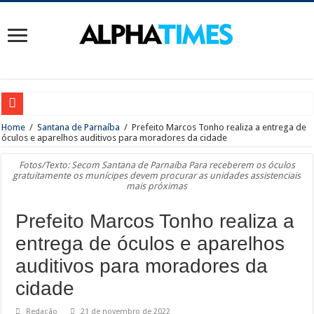
Com apoio do Instituto Motiva e concessionária Rodoanel Oeste, GURI abre inscri
Home
/
Santana de Parnaíba
/
Prefeito Marcos Tonho realiza a entrega de
óculos e aparelhos auditivos para moradores da cidade
Em Barueri, Ipem-SP fiscaliza veículos que transportam produtos perigosos e cro
Fotos/Texto: Secom Santana de Parnaíba Para receberem os óculos
Evento gratuito celebra o Miraculous Day com Ladybug e Cat Noir; Parque Shopp
gratuitamente os munícipes devem procurar as unidades assistenciais
mais próximas
Greve na CPTM: sindicato descumpre determinação judicial e opera abaixo do ef
Prefeito Marcos Tonho realiza a
No Dia dos Pais, Shopping Tamboré reúne opções gastronômicas para todos os est
entrega de óculos e aparelhos
SESI Santana de Parnaíba abre inscrições gratuitas para diversos cursos
auditivos para moradores da
Santana de Parnaíba terá novo espaço para lazer, convivência e qualidade de vid
cidade
Guarda Municipal intensifica combate ao crime e realiza importantes prisões em
Mais cuidado desde a gestação: prefeitura entrega 107 kits do programa Mãe Par
Redação
21 de novembro de 2022