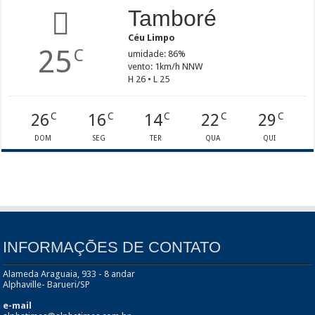
Tamboré
Céu Limpo
25
C
umidade: 86%
vento: 1km/h NNW
H 26 • L 25
26
16
14
22
29
C
C
C
C
C
DOM
SEG
TER
QUA
QUI
INFORMAÇÕES DE CONTATO
Alameda Araguaia, 933 - 8 andar
Alphaville- Barueri/SP
e-mail