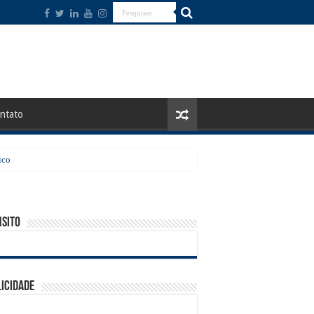
ntato
ico
sito
icidade