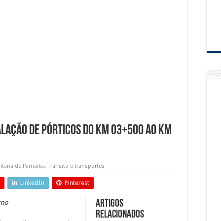
Tamboré tem sorteio de motocicleta Ducati e vinho argentino na promoção Compre
ra de Municipal de Jandira retornam em Agosto
o de passarelas e reparos em defensas estão entre as intervenções da Ecovias Rapo
alação de pórticos do km 03+500 ao km
ntana de Parnaíba
,
Trânsito e transportes
LinkedIn
Pinterest
Artigos
rno
relacionados