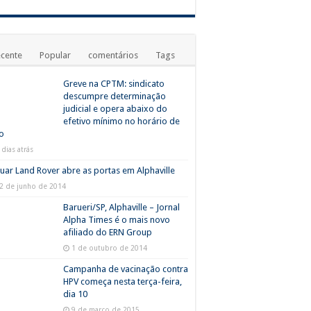
cente
Popular
comentários
Tags
Greve na CPTM: sindicato
descumpre determinação
judicial e opera abaixo do
efetivo mínimo no horário de
o
 dias atrás
uar Land Rover abre as portas em Alphaville
2 de junho de 2014
Barueri/SP, Alphaville – Jornal
Alpha Times é o mais novo
afiliado do ERN Group
1 de outubro de 2014
Campanha de vacinação contra
HPV começa nesta terça-feira,
dia 10
9 de março de 2015