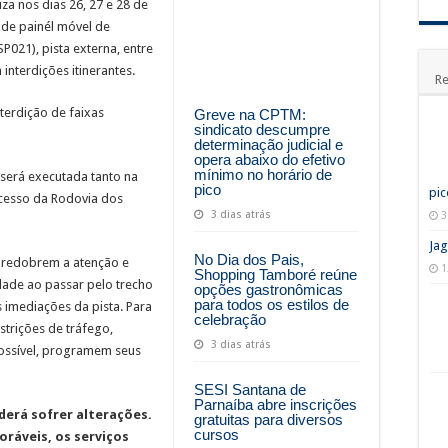
a nos dias 26, 27 e 28 de
 de painél móvel de
021), pista externa, entre
nterdições itinerantes.
Re
terdição de faixas
Greve na CPTM:
sindicato descumpre
determinação judicial e
opera abaixo do efetivo
mínimo no horário de
 será executada tanto na
pico
pic
cesso da Rodovia dos
3 dias atrás
3
Jag
No Dia dos Pais,
e redobrem a atenção e
1
Shopping Tamboré reúne
idade ao passar pelo trecho
opções gastronômicas
para todos os estilos de
 imediações da pista. Para
celebração
strições de tráfego,
3 dias atrás
ossível, programem seus
SESI Santana de
Parnaíba abre inscrições
derá sofrer alterações.
gratuitas para diversos
cursos
oráveis, os serviços