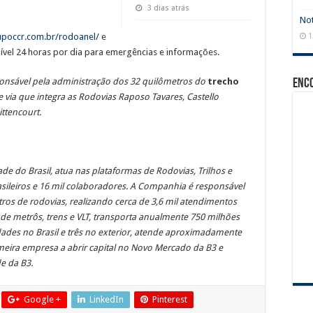
3 dias atrás
Not
1
rupoccr.com.br/rodoanel/
e
el 24 horas por dia para emergências e informações.
onsável pela administração dos 32 quilômetros do
trecho
Enc
via que integra as Rodovias Raposo Tavares, Castello
ttencourt.
e do Brasil, atua nas plataformas de Rodovias, Trilhos e
asileiros e 16 mil colaboradores. A Companhia é responsável
os de rodovias, realizando cerca de 3,6 mil atendimentos
 de metrôs, trens e VLT, transporta anualmente 750 milhões
ades no Brasil e três no exterior, atende aproximadamente
imeira empresa a abrir capital no Novo Mercado da B3 e
e da B3.
Google +
LinkedIn
Pinterest