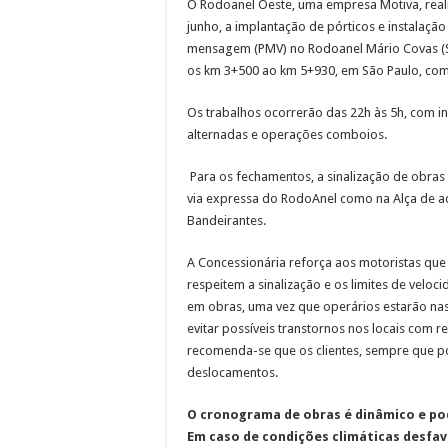
O Rodoanel Oeste, uma empresa Motiva, realiz
junho, a implantação de pórticos e instalação
mensagem (PMV) no Rodoanel Mário Covas (SP
os km 3+500 ao km 5+930, em São Paulo, com i
Os trabalhos ocorrerão das 22h às 5h, com in
alternadas e operações comboios.
Para os fechamentos, a sinalização de obras
via expressa do RodoAnel como na Alça de a
Bandeirantes.
A Concessionária reforça aos motoristas qu
respeitem a sinalização e os limites de veloc
em obras, uma vez que operários estarão nas
evitar possíveis transtornos nos locais com re
recomenda-se que os clientes, sempre que p
deslocamentos.
O cronograma de obras é dinâmico e po
Em caso de condições climáticas desfav