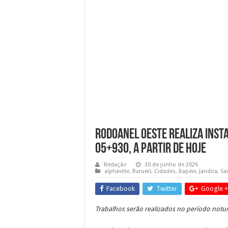
Dia dos Pais no Shopping 
Sessões Ordinárias da Câma
Obras da semana: recuperaçã
Rodoanel Oeste realiza inst
05+930, a partir de hoje
Redação
30 de junho de 2026
alphaville
,
Barueri
,
Cidades
,
Itapevi
,
Jandira
,
Sa
Facebook
Twitter
Google +
Trabalhos serão realizados no período notu