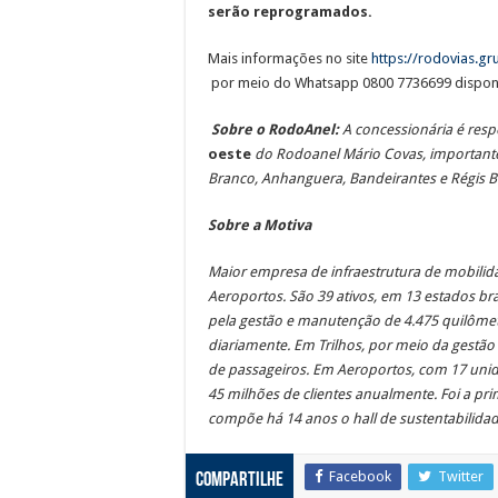
serão reprogramados.
Mais informações no site
https://rodovias.g
por meio do Whatsapp 0800 7736699 disponív
Sobre o RodoAnel:
A concessionária é resp
oeste
do Rodoanel Mário Covas, importante 
Branco, Anhanguera, Bandeirantes e Régis Bi
Sobre a Motiva
Maior empresa de infraestrutura de mobilidad
Aeroportos. São 39 ativos, em 13 estados br
pela gestão e manutenção de 4.475 quilômetr
diariamente. Em Trilhos, por meio da gestão
de passageiros. Em Aeroportos, com 17 unid
45 milhões de clientes anualmente. Foi a pr
compõe há 14 anos o hall de sustentabilidad
Facebook
Twitter
Compartilhe