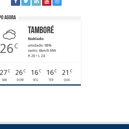
po agora
Tamboré
Nublado
26
C
umidade: 98%
vento: 6km/h NW
H 26 • L 24
27
26
16
16
21
C
C
C
C
C
SAB
DOM
SEG
TER
QUA