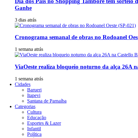
Dia dos Pais no Shopping Tamboré tem sorteio 
Ganhe
3 dias atrás
Cronograma semanal de obras no Rodoanel Oest
1 semana atrás
ViaOeste realiza bloqueio noturno da alça 26A n
1 semana atrás
Cidades
Barueri
Itapevi
Santana de Parnaíba
Categorias
Cultura
Educação
Esportes & Lazer
Infantil
Política