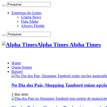
Empresas do Grupo
Granja News
Data Alpha
Always Florida
Alpha Times Alpha Times
Home
Quem Somos
Barueri
No Dia dos Pais, Shopping Tamboré reúne opções 
2 dias atrás