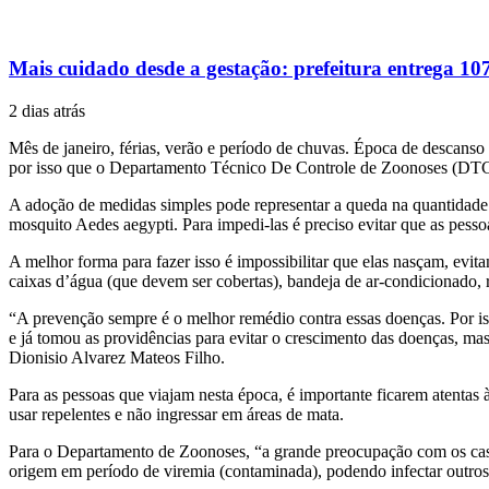
Mais cuidado desde a gestação: prefeitura entrega 
2 dias atrás
Mês de janeiro, férias, verão e período de chuvas. Época de descanso
por isso que o Departamento Técnico De Controle de Zoonoses (DTCZ),
A adoção de medidas simples pode representar a queda na quantidade
mosquito Aedes aegypti. Para impedi-las é preciso evitar que as pesso
A melhor forma para fazer isso é impossibilitar que elas nasçam, evit
caixas d’água (que devem ser cobertas), bandeja de ar-condicionado, 
“A prevenção sempre é o melhor remédio contra essas doenças. Por iss
e já tomou as providências para evitar o crescimento das doenças, ma
Dionisio Alvarez Mateos Filho.
Para as pessoas que viajam nesta época, é importante ficarem atentas 
usar repelentes e não ingressar em áreas de mata.
Para o Departamento de Zoonoses, “a grande preocupação com os casos
origem em período de viremia (contaminada), podendo infectar outros