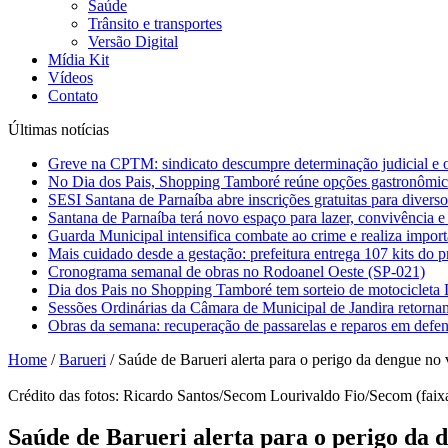
Saúde
Trânsito e transportes
Versão Digital
Mídia Kit
Vídeos
Contato
Últimas notícias
Greve na CPTM: sindicato descumpre determinação judicial e o
No Dia dos Pais, Shopping Tamboré reúne opções gastronômicas
SESI Santana de Parnaíba abre inscrições gratuitas para diverso
Santana de Parnaíba terá novo espaço para lazer, convivência e
Guarda Municipal intensifica combate ao crime e realiza impor
Mais cuidado desde a gestação: prefeitura entrega 107 kits do
Cronograma semanal de obras no Rodoanel Oeste (SP-021)
Dia dos Pais no Shopping Tamboré tem sorteio de motociclet
Sessões Ordinárias da Câmara de Municipal de Jandira retorn
Obras da semana: recuperação de passarelas e reparos em defen
Home
/
Barueri
/
Saúde de Barueri alerta para o perigo da dengue no 
Crédito das fotos: Ricardo Santos/Secom Lourivaldo Fio/Secom (faixa
Saúde de Barueri alerta para o perigo da 