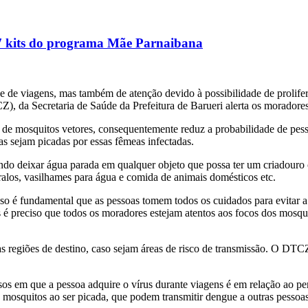
107 kits do programa Mãe Parnaibana
 e de viagens, mas também de atenção devido à possibilidade de prolif
 da Secretaria de Saúde da Prefeitura de Barueri alerta os moradores
 de mosquitos vetores, consequentemente reduz a probabilidade de pess
as sejam picadas por essas fêmeas infectadas.
ando deixar água parada em qualquer objeto que possa ter um criadouro c
ralos, vasilhames para água e comida de animais domésticos etc.
o é fundamental que as pessoas tomem todos os cuidados para evitar a p
s é preciso que todos os moradores estejam atentos aos focos dos mosqu
às regiões de destino, caso sejam áreas de risco de transmissão. O DTC
 em que a pessoa adquire o vírus durante viagens é em relação ao perí
 mosquitos ao ser picada, que podem transmitir dengue a outras pessoa