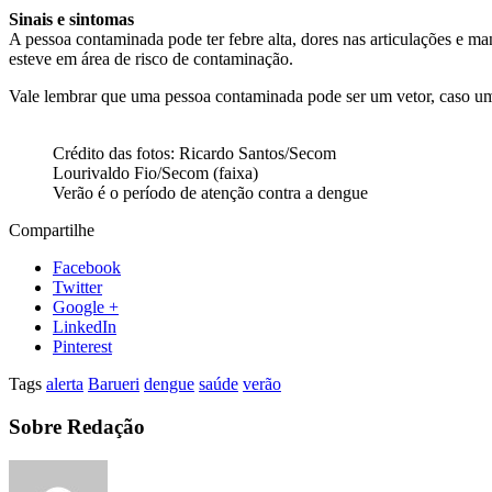
Sinais e sintomas
A pessoa contaminada pode ter febre alta, dores nas articulações e m
esteve em área de risco de contaminação.
Vale lembrar que uma pessoa contaminada pode ser um vetor, caso um 
Crédito das fotos: Ricardo Santos/Secom
Lourivaldo Fio/Secom (faixa)
Verão é o período de atenção contra a dengue
Compartilhe
Facebook
Twitter
Google +
LinkedIn
Pinterest
Tags
alerta
Barueri
dengue
saúde
verão
Sobre Redação