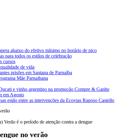
pera abaixo do efetivo mínimo no horário de pico
 para todos os estilos de celebração
s cursos
 qualidade de vida
tantes prisões em Santana de Parnaíba
 programa Mãe Parnaibana
a Ducati e vinho argentino na promoção Compre & Ganhe
am em Agosto
sas estão entre as intervenções da Ecovias Raposo Castello
verão
) Verão é o período de atenção contra a dengue
dengue no verão