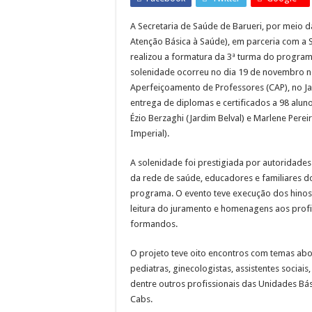
Guarda Municipal inte
Mais cuidado desde a
A Secretaria de Saúde de Barueri, por meio 
Atenção Básica à Saúde), em parceria com a 
Cronograma semanal 
realizou a formatura da 3ª turma do progra
solenidade ocorreu no dia 19 de novembro n
Aperfeiçoamento de Professores (CAP), no 
entrega de diplomas e certificados a 98 alun
Ézio Berzaghi (Jardim Belval) e Marlene Perei
Imperial).
A solenidade foi prestigiada por autoridades 
da rede de saúde, educadores e familiares do
programa. O evento teve execução dos hinos d
leitura do juramento e homenagens aos profi
formandos.
O projeto teve oito encontros com temas ab
pediatras, ginecologistas, assistentes sociais
dentre outros profissionais das Unidades Bás
Cabs.