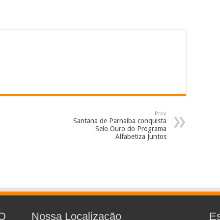
Próx
Santana de Parnaíba conquista
Selo Ouro do Programa
Alfabetiza Juntos
O
Nossa Localização
E