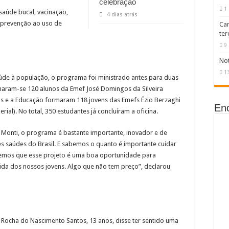
celebração
1
aúde bucal, vacinação,
4 dias atrás
 prevenção ao uso de
Ca
ter
9
Not
1
úde à população, o programa foi ministrado antes para duas
rmaram-se 120 alunos da Emef José Domingos da Silveira
abs e a Educação formaram 118 jovens das Emefs Ézio Berzaghi
En
ial). No total, 350 estudantes já concluíram a oficina.
n Monti, o programa é bastante importante, inovador e de
 saúdes do Brasil. E sabemos o quanto é importante cuidar
demos que esse projeto é uma boa oportunidade para
ida dos nossos jovens. Algo que não tem preço”, declarou
 Rocha do Nascimento Santos, 13 anos, disse ter sentido uma