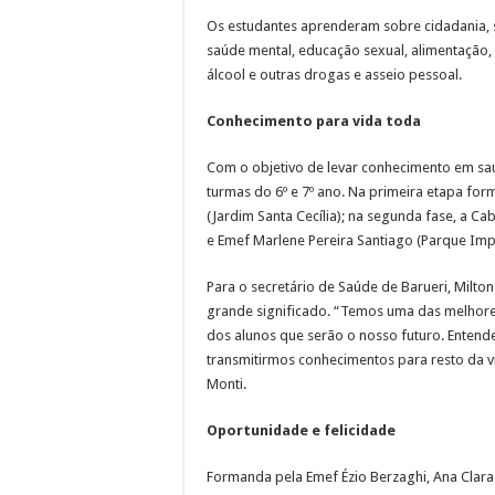
Os estudantes aprenderam sobre cidadania, s
saúde mental, educação sexual, alimentação,
álcool e outras drogas e asseio pessoal.
Conhecimento para vida toda
Com o objetivo de levar conhecimento em sa
turmas do 6º e 7º ano. Na primeira etapa fo
(Jardim Santa Cecília); na segunda fase, a C
e Emef Marlene Pereira Santiago (Parque Imper
Para o secretário de Saúde de Barueri, Milto
grande significado. “Temos uma das melhores
dos alunos que serão o nosso futuro. Enten
transmitirmos conhecimentos para resto da v
Monti.
Oportunidade e felicidade
Formanda pela Emef Ézio Berzaghi, Ana Clara