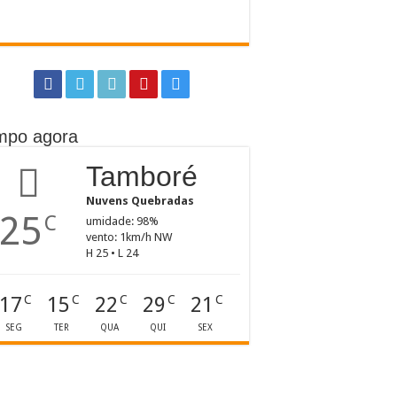
mpo agora
Tamboré
Nuvens Quebradas
25
C
umidade: 98%
vento: 1km/h NW
H 25 • L 24
17
15
22
29
21
C
C
C
C
C
SEG
TER
QUA
QUI
SEX