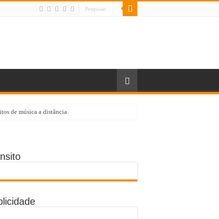
tos de música a distância
a região a receber a ação em agosto
nsito
o de pico
licidade