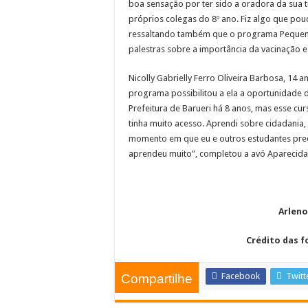
boa sensação por ter sido a oradora da sua 
próprios colegas do 8º ano. Fiz algo que pou
ressaltando também que o programa Pequenos
palestras sobre a importância da vacinação e
Nicolly Gabrielly Ferro Oliveira Barbosa, 14 
programa possibilitou a ela a oportunidade de
Prefeitura de Barueri há 8 anos, mas esse c
tinha muito acesso. Aprendi sobre cidadania
momento em que eu e outros estudantes precisá
aprendeu muito”, completou a avó Aparecid
Arleno
Crédito das f
Facebook
Twitt
Compartilhe