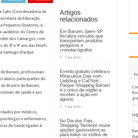
nsifica combate ao crime e realiza importantes prisões em Santana de Parnaíba
Artigos
 gestação: prefeitura entrega 107 kits do programa Mãe Parnaibana
da Cabs (Coordenadoria de
relacionados
Secretaria de Educação,
de obras no Rodoanel Oeste (SP-021)
ma Pequenos Doutores. A
Em Barueri, Ipem-SP
o auditório do Centro de
fiscaliza veículos que
Jardim dos Camargos, com
transportam produtos
perigosos e
os do 8º e 9º ano das Emefs
cronotacógrafos
ra Santiago (Parque
1 dia atrás
Evento gratuito celebra o
de Barueri, profissionais
Re
Miraculous Day com
s alunos participantes do
Ladybug e Cat Noir;
Parque Shopping Barueri
o Brasil e de Barueri,
Com
é o único da região a
ssionais de saúde e aos
Rod
receber a ação em
gra
agosto
1 
1 dia atrás
ordados por médicos,
Jag
, psicólogos e enfermeiros,
No Dia dos Pais,
1
Shopping Tamboré reúne
icas de Saúde ligadas à
opções gastronômicas
Bar
para todos os estilos de
mai