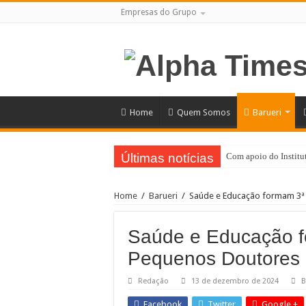
Empresas do Grupo
Home
Quem Somos
Barueri
Últimas notícias
Com apoio do Institut
Em Barueri, Ipem-SP f
Home
/
Barueri
/
Saúde e Educação formam 3ª
Evento gratuito cele
Greve na CPTM: sindi
Saúde e Educação f
No Dia dos Pais, Sho
Pequenos Doutores
SESI Santana de Parna
Redação
13 de dezembro de 2024
B
Santana de Parnaíba t
Facebook
Twitter
Google +