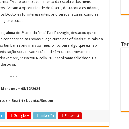
turma. “Muito bom o acolhimento da escola e dos meus
cos tiveram a oportunidade de fazer”, destacou a estudante,
 Doutores foi interessante por diversos fatores, como as
 higiene bucal.
anos, aluna do 8º ano da Emef Ezio Berzaghi, destacou que o
 conhecer coisas novas. “Faço curso nas oficinais culturais da
Te
urso também abriu mais os meus olhos para algo que eu não
, educação sexual, vacinação – dinâmicas que vieram no
vamos”, ressaltou Nicolly. “Nunca vi tanta felicidade. Ela
a Barbosa.
– – –
 Marques – 05/12/2024
otos – Beatriz Lucato/Secom
er
Google +
LinkedIn
Pinterest