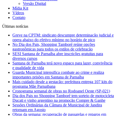
Versão Digital
Mídia Kit
Vídeos
Contato
Últimas notícias
Greve na CPTM: sindicato descumpre determinação judicial e
opera abaixo do efetivo mínimo no horário de pico
No Dia dos Pais, Shopping Tamboré reúne opções
gastronômicas para todos os estilos de celebração
SESI Santana de Parnaíba abre inscrições gratuitas para
diversos cursos
Santana de Parnaíba terá novo espaço para lazer, convivência
e qualidade de vida
Guarda Municipal intensifica combate ao crime e realiza
importantes prisões em Santana de Parnaíba
Mais cuidado desde a gestação: prefeitura entrega 107 kits do
programa Mãe Parnaibana
Cronograma semanal de obras no Rodoanel Oeste (SP-021)
Dia dos Pais no Shopping Tamboré tem sorteio de motocicleta
Ducati e vinho argentino na promoção Compre & Ganhe
Sessões Ordinárias da Câmara de Municipal de Jandira
retornam em Agosto
Obras da semana: recuperação de passarelas e reparos em