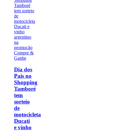
Dia dos
Pais no
Shopping
Tamboré
tem
sorteio
de
motocicleta
Ducati
e vinho