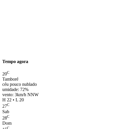
Tempo agora
C
20
Tamboré
céu pouco nublado
umidade: 72%
vento: 3km/h NNW
H 22 • L 20
C
27
Sab
C
28
Dom
C