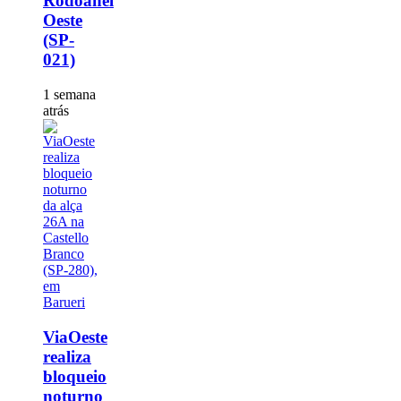
Rodoanel
Oeste
(SP-
021)
1 semana
atrás
ViaOeste
realiza
bloqueio
noturno