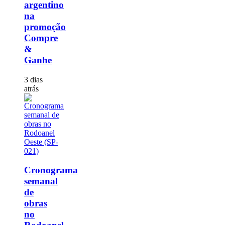
argentino
na
promoção
Compre
&
Ganhe
3 dias
atrás
Cronograma
semanal
de
obras
no