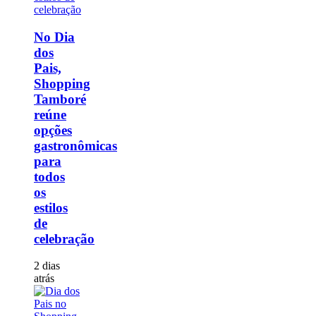
No Dia
dos
Pais,
Shopping
Tamboré
reúne
opções
gastronômicas
para
todos
os
estilos
de
celebração
2 dias
atrás