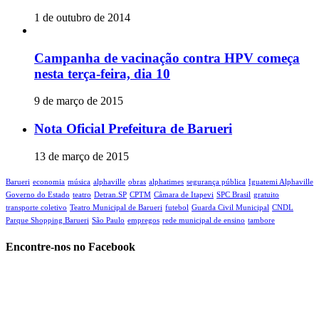
1 de outubro de 2014
Campanha de vacinação contra HPV começa
nesta terça-feira, dia 10
9 de março de 2015
Nota Oficial Prefeitura de Barueri
13 de março de 2015
Barueri
economia
música
alphaville
obras
alphatimes
segurança pública
Iguatemi Alphaville
Governo do Estado
teatro
Detran.SP
CPTM
Câmara de Itapevi‬
SPC Brasil
gratuito
transporte coletivo
Teatro Municipal de Barueri
futebol
Guarda Civil Municipal
CNDL
Parque Shopping Barueri
São Paulo
empregos
rede municipal de ensino
tambore
Encontre-nos no Facebook