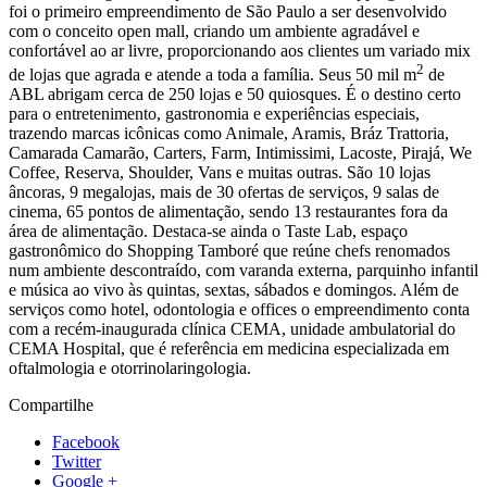
foi o primeiro empreendimento de São Paulo a ser desenvolvido
com o conceito open mall, criando um ambiente agradável e
confortável ao ar livre, proporcionando aos clientes um variado mix
2
de lojas que agrada e atende a toda a família. Seus 50 mil m
de
ABL abrigam cerca de 250 lojas e 50 quiosques. É o destino certo
para o entretenimento, gastronomia e experiências especiais,
trazendo marcas icônicas como Animale, Aramis, Bráz Trattoria,
Camarada Camarão, Carters, Farm, Intimissimi, Lacoste, Pirajá, We
Coffee, Reserva, Shoulder, Vans e muitas outras. São 10 lojas
âncoras, 9 megalojas, mais de 30 ofertas de serviços, 9 salas de
cinema, 65 pontos de alimentação, sendo 13 restaurantes fora da
área de alimentação. Destaca-se ainda o Taste Lab, espaço
gastronômico do Shopping Tamboré que reúne chefs renomados
num ambiente descontraído, com varanda externa, parquinho infantil
e música ao vivo às quintas, sextas, sábados e domingos. Além de
serviços como hotel, odontologia e offices o empreendimento conta
com a recém-inaugurada clínica CEMA, unidade ambulatorial do
CEMA Hospital, que é referência em medicina especializada em
oftalmologia e otorrinolaringologia.
Compartilhe
Facebook
Twitter
Google +