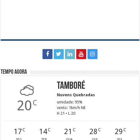
Tempo agora
Tamboré
Nuvens Quebradas
20
C
umidade: 95%
vento: 1km/h NE
H 21 • L 20
17
14
21
28
29
C
C
C
C
C
SEG
TER
QUA
QUI
SEX