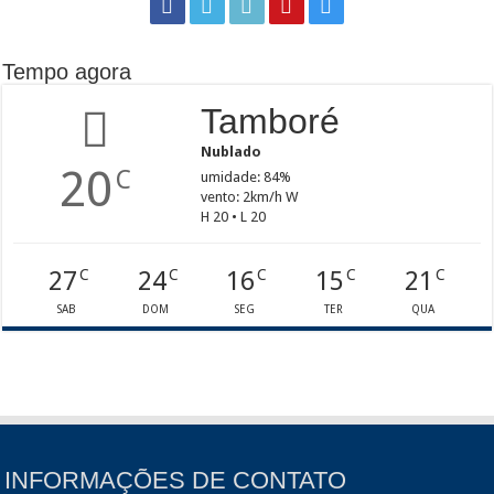
Tempo agora
Tamboré
Nublado
20
C
umidade: 84%
vento: 2km/h W
H 20 • L 20
27
24
16
15
21
C
C
C
C
C
SAB
DOM
SEG
TER
QUA
INFORMAÇÕES DE CONTATO