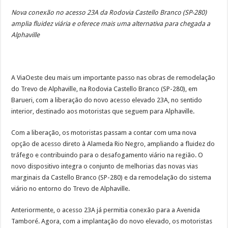
Obras da semana: recuperação de passarelas e reparos em defensas estão entre as
Nova conexão no acesso 23A da Rodovia Castello Branco (SP-280)
amplia fluidez viária e oferece mais uma alternativa para chegada a
Alphaville
A ViaOeste deu mais um importante passo nas obras de remodelação
do Trevo de Alphaville, na Rodovia Castello Branco (SP-280), em
Barueri, com a liberação do novo acesso elevado 23A, no sentido
interior, destinado aos motoristas que seguem para Alphaville.
Com a liberação, os motoristas passam a contar com uma nova
opção de acesso direto à Alameda Rio Negro, ampliando a fluidez do
tráfego e contribuindo para o desafogamento viário na região. O
novo dispositivo integra o conjunto de melhorias das novas vias
marginais da Castello Branco (SP-280) e da remodelação do sistema
viário no entorno do Trevo de Alphaville.
Anteriormente, o acesso 23A já permitia conexão para a Avenida
Tamboré. Agora, com a implantação do novo elevado, os motoristas