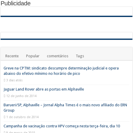
Publicidade
Recente
Popular
comentários
Tags
Greve na CPTM: sindicato descumpre determinação judicial e opera
abaixo do efetivo mínimo no horário de pico
3 dias atrás
Jaguar Land Rover abre as portas em Alphaville
12 de junho de 2014
Barueri/SP, Alphaville – Jornal Alpha Times é o mais novo afiliado do ERN
Group
1 de outubro de 2014
Campanha de vacinação contra HPV começa nesta terça-feira, dia 10
9 de março de 2015