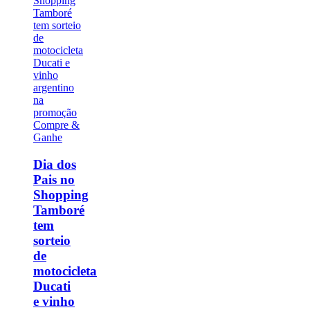
Dia dos
Pais no
Shopping
Tamboré
tem
sorteio
de
motocicleta
Ducati
e vinho