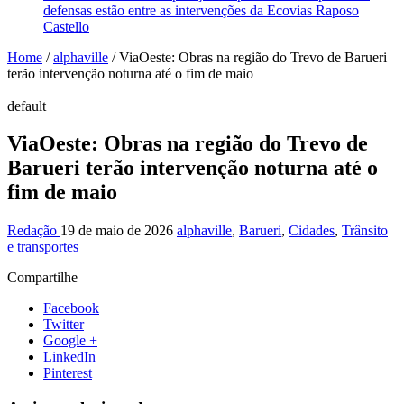
defensas estão entre as intervenções da Ecovias Raposo
Castello
Home
/
alphaville
/
ViaOeste: Obras na região do Trevo de Barueri
terão intervenção noturna até o fim de maio
default
ViaOeste: Obras na região do Trevo de
Barueri terão intervenção noturna até o
fim de maio
Redação
19 de maio de 2026
alphaville
,
Barueri
,
Cidades
,
Trânsito
e transportes
Compartilhe
Facebook
Twitter
Google +
LinkedIn
Pinterest