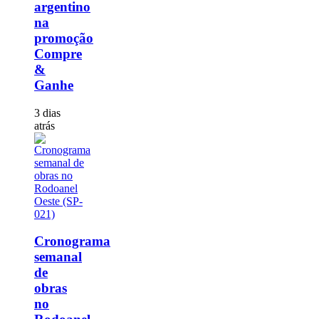
argentino
na
promoção
Compre
&
Ganhe
3 dias
atrás
Cronograma
semanal
de
obras
no