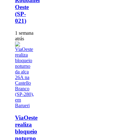
Rodoanel
Oeste
(SP-
021)
1 semana
atrás
ViaOeste
realiza
bloqueio
noturno