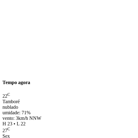
Tempo agora
C
22
Tamboré
nublado
umidade: 71%
vento: 3km/h NNW
H 23 • L 22
C
27
Sex