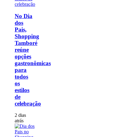
No Dia
dos
Pais,
Shopping
Tamboré
reúne
opções
gastronômicas
para
todos
os
estilos
de
celebração
2 dias
atrás