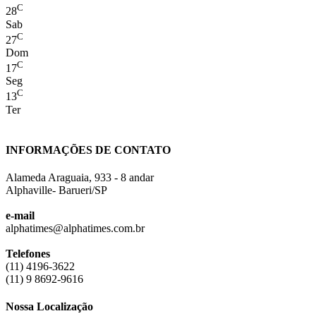
C
28
Sab
C
27
Dom
C
17
Seg
C
13
Ter
INFORMAÇÕES DE CONTATO
Alameda Araguaia, 933 - 8 andar
Alphaville- Barueri/SP
e-mail
alphatimes@alphatimes.com.br
Telefones
(11) 4196-3622
(11) 9 8692-9616
Nossa Localização