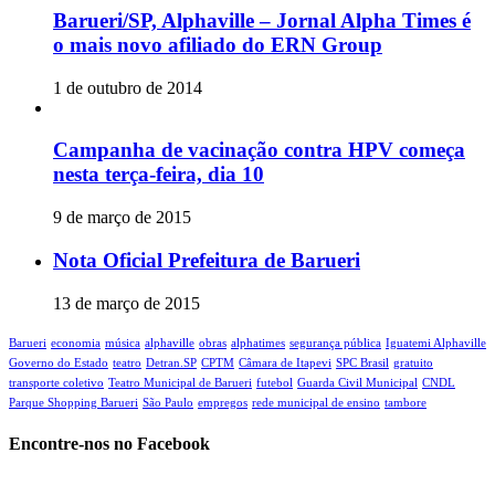
Barueri/SP, Alphaville – Jornal Alpha Times é
o mais novo afiliado do ERN Group
1 de outubro de 2014
Campanha de vacinação contra HPV começa
nesta terça-feira, dia 10
9 de março de 2015
Nota Oficial Prefeitura de Barueri
13 de março de 2015
Barueri
economia
música
alphaville
obras
alphatimes
segurança pública
Iguatemi Alphaville
Governo do Estado
teatro
Detran.SP
CPTM
Câmara de Itapevi‬
SPC Brasil
gratuito
transporte coletivo
Teatro Municipal de Barueri
futebol
Guarda Civil Municipal
CNDL
Parque Shopping Barueri
São Paulo
empregos
rede municipal de ensino
tambore
Encontre-nos no Facebook