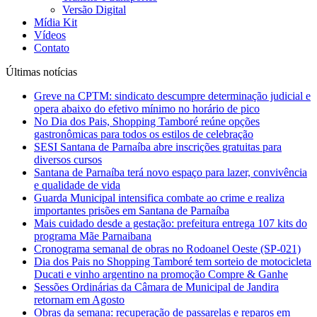
Versão Digital
Mídia Kit
Vídeos
Contato
Últimas notícias
Greve na CPTM: sindicato descumpre determinação judicial e
opera abaixo do efetivo mínimo no horário de pico
No Dia dos Pais, Shopping Tamboré reúne opções
gastronômicas para todos os estilos de celebração
SESI Santana de Parnaíba abre inscrições gratuitas para
diversos cursos
Santana de Parnaíba terá novo espaço para lazer, convivência
e qualidade de vida
Guarda Municipal intensifica combate ao crime e realiza
importantes prisões em Santana de Parnaíba
Mais cuidado desde a gestação: prefeitura entrega 107 kits do
programa Mãe Parnaibana
Cronograma semanal de obras no Rodoanel Oeste (SP-021)
Dia dos Pais no Shopping Tamboré tem sorteio de motocicleta
Ducati e vinho argentino na promoção Compre & Ganhe
Sessões Ordinárias da Câmara de Municipal de Jandira
retornam em Agosto
Obras da semana: recuperação de passarelas e reparos em