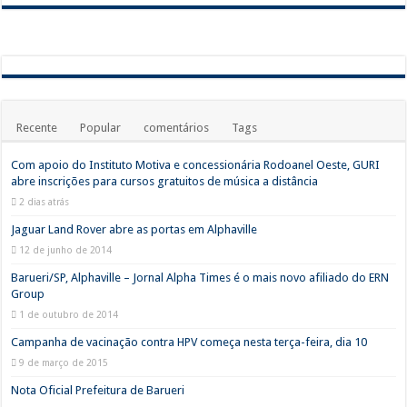
Recente
Popular
comentários
Tags
Com apoio do Instituto Motiva e concessionária Rodoanel Oeste, GURI
abre inscrições para cursos gratuitos de música a distância
2 dias atrás
Jaguar Land Rover abre as portas em Alphaville
12 de junho de 2014
Barueri/SP, Alphaville – Jornal Alpha Times é o mais novo afiliado do ERN
Group
1 de outubro de 2014
Campanha de vacinação contra HPV começa nesta terça-feira, dia 10
9 de março de 2015
Nota Oficial Prefeitura de Barueri