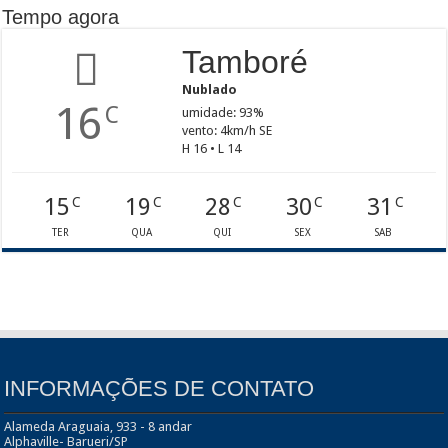
Tempo agora
Tamboré
Nublado
16
C
umidade: 93%
vento: 4km/h SE
H 16 • L 14
15
19
28
30
31
C
C
C
C
C
TER
QUA
QUI
SEX
SAB
INFORMAÇÕES DE CONTATO
Alameda Araguaia, 933 - 8 andar
Alphaville- Barueri/SP