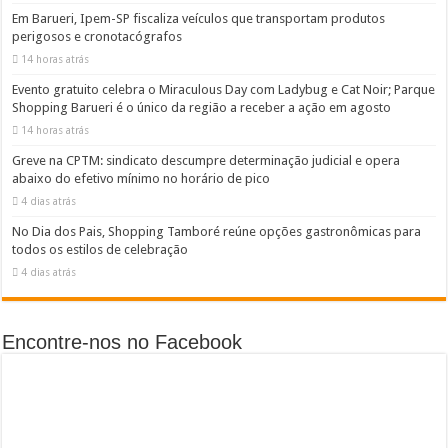
Em Barueri, Ipem-SP fiscaliza veículos que transportam produtos
perigosos e cronotacógrafos
14 horas atrás
Evento gratuito celebra o Miraculous Day com Ladybug e Cat Noir; Parque
Shopping Barueri é o único da região a receber a ação em agosto
14 horas atrás
Greve na CPTM: sindicato descumpre determinação judicial e opera
abaixo do efetivo mínimo no horário de pico
4 dias atrás
No Dia dos Pais, Shopping Tamboré reúne opções gastronômicas para
todos os estilos de celebração
4 dias atrás
Encontre-nos no Facebook