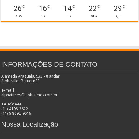
26
16
14
22
29
C
C
C
C
C
DOM
SEG
TER
QUA
QUI
INFORMAÇÕES DE CONTATO
Alameda Araguaia, 933 - 8 andar
Alphaville- Barueri/SP
e-mail
alphatimes@alphatimes.com.br
Telefones
(11) 4196-3622
(11) 9 8692-9616
Nossa Localização