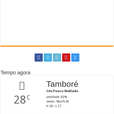
Tempo agora
Tamboré
Céu Pouco Nublado
28
C
umidade: 83%
vento: 5km/h W
H 28 • L 27