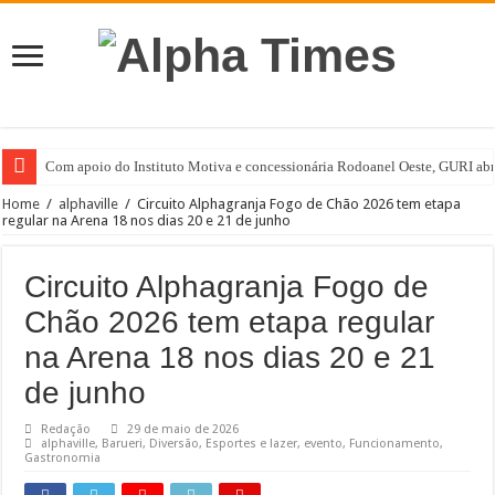
Com apoio do Instituto Motiva e concessionária Rodoanel Oeste, GURI abre 
Home
/
alphaville
/
Circuito Alphagranja Fogo de Chão 2026 tem etapa
regular na Arena 18 nos dias 20 e 21 de junho
Circuito Alphagranja Fogo de
Chão 2026 tem etapa regular
na Arena 18 nos dias 20 e 21
de junho
Redação
29 de maio de 2026
alphaville
,
Barueri
,
Diversão
,
Esportes e lazer
,
evento
,
Funcionamento
,
Gastronomia