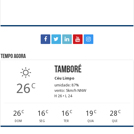
Tempo agora
Tamboré
Céu Limpo
26
C
umidade: 87%
vento: 5km/h NNW
H 26 • L 24
26
16
16
19
28
C
C
C
C
C
DOM
SEG
TER
QUA
QUI