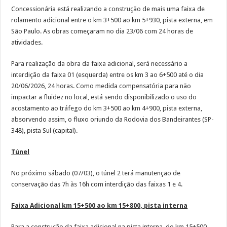
Concessionária está realizando a construção de mais uma faixa de
rolamento adicional entre o km 3+500 ao km 5+930, pista externa, em
São Paulo. As obras começaram no dia 23/06 com 24 horas de
atividades.
Para realização da obra da faixa adicional, será necessário a
interdição da faixa 01 (esquerda) entre os km 3 ao 6+500 até o dia
20/06/2026, 24 horas. Como medida compensatória para não
impactar a fluidez no local, está sendo disponibilizado o uso do
acostamento ao tráfego do km 3+500 ao km 4+900, pista externa,
absorvendo assim, o fluxo oriundo da Rodovia dos Bandeirantes (SP-
348), pista Sul (capital).
Túnel
No próximo sábado (07/03), o túnel 2 terá manutenção de
conservação das 7h às 16h com interdição das faixas 1 e 4.
Faixa Adicional km 15+500 ao km 15+800, pista interna
Para a construção da faixa adicional na pista interna, do km 15+500