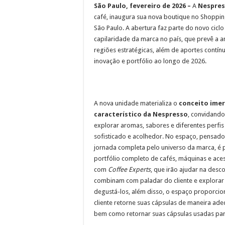
São Paulo, fevereiro de 2026 –
A
Nespre
café, inaugura sua nova boutique no Shoppi
São Paulo. A abertura faz parte do novo ciclo
capilaridade da marca no país, que prevê a 
regiões estratégicas, além de aportes contín
inovação e portfólio ao longo de 2026.
A nova unidade materializa o
conceito imer
característico da Nespresso
, convidando 
explorar aromas, sabores e diferentes perfi
sofisticado e acolhedor. No espaço, pensad
jornada completa pelo universo da marca, é p
portfólio completo de cafés, máquinas e ace
com
Coffee Experts
, que irão ajudar na desc
combinam com paladar do cliente e explorar
degustá-los, além disso, o espaço proporci
cliente retorne suas cápsulas de maneira ad
bem como retornar suas cápsulas usadas par