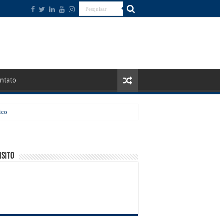
ntato
ico
sito