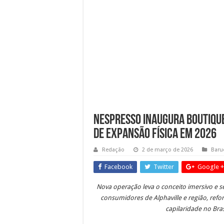
Dia dos Pais no Shopping 
Sessões Ordinárias da Câma
Obras da semana: recuperaçã
NESPRESSO INAUGURA BOUTIQUE
DE EXPANSÃO FÍSICA EM 2026
Redação
2 de março de 2026
Baru
Facebook
Twitter
Google +
Nova operação leva o conceito imersivo e s
consumidores de Alphaville e região, refo
capilaridade no Bras