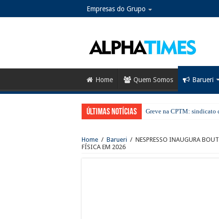
Empresas do Grupo
Home
Quem Somos
Barueri
Últimas notícias
Greve na CPTM: sindicato d
No Dia dos Pais, Shopping 
Home
/
Barueri
/
NESPRESSO INAUGURA BOUT
SESI Santana de Parnaíba ab
FÍSICA EM 2026
Santana de Parnaíba terá no
Guarda Municipal intensific
Mais cuidado desde a gesta
Cronograma semanal de obr