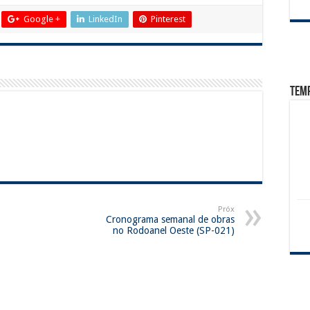
Google +
LinkedIn
Pinterest
Tem
Próx
Cronograma semanal de obras
no Rodoanel Oeste (SP-021)