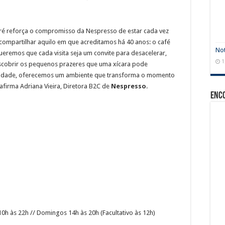
ré reforça o compromisso da Nespresso de estar cada vez
compartilhar aquilo em que acreditamos há 40 anos: o café
Not
eremos que cada visita seja um convite para desacelerar,
1
escobrir os pequenos prazeres que uma xícara pode
alidade, oferecemos um ambiente que transforma o momento
afirma Adriana Vieira, Diretora B2C de
Nespresso
.
Enc
0h às 22h // Domingos 14h às 20h (Facultativo às 12h)