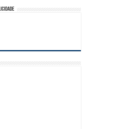
 & Ganhe
icidade
so Castello