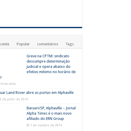
cente
Popular
comentários
Tags
Greve na CPTM: sindicato
descumpre determinação
judicial e opera abaixo do
efetivo mínimo no horário de
o
 horas atrás
uar Land Rover abre as portas em Alphaville
2 de junho de 2014
Barueri/SP, Alphaville – Jornal
Alpha Times é o mais novo
afiliado do ERN Group
1 de outubro de 2014