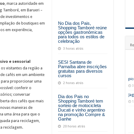
sso
, marca autoridade em
ng Tamboré, em Barueri –
 de investimentos e
No Dia dos Pais,
ampliação de boutiques em
Shopping Tamboré reúne
uos em experiência,
opções gastronômicas
para todos os estilos de
celebração
Re
3 horas atrás
sivo e sensorial
SESI Santana de
Parnaíba abre inscrições
os visitantes da região a
gratuitas para diversos
s de cafés em um ambiente
cursos
pic
o para proporcionar uma
2 horas atrás
3
ossível: conferir o
ssórios; conversar
Jag
Dia dos Pais no
Shopping Tamboré tem
oberta dos cafés que mais
1
sorteio de motocicleta
 novas maneiras de
Ducati e vinho argentino
na promoção Compre &
ona uma área para que o
Ganhe
equada para reciclagem,
20 horas atrás
a reciclagem.