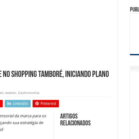
Tamboré tem sorteio de motocicleta Ducati e vinho argentino na promoção Compre
Publ
ra de Municipal de Jandira retornam em Agosto
o de passarelas e reparos em defensas estão entre as intervenções da Ecovias Rapo
 NO SHOPPING TAMBORÉ, INICIANDO PLANO
eri
,
evento
,
Gastronomia
LinkedIn
Pinterest
Artigos
ensorial da marca para os
relacionados
rçando sua estratégia de
il