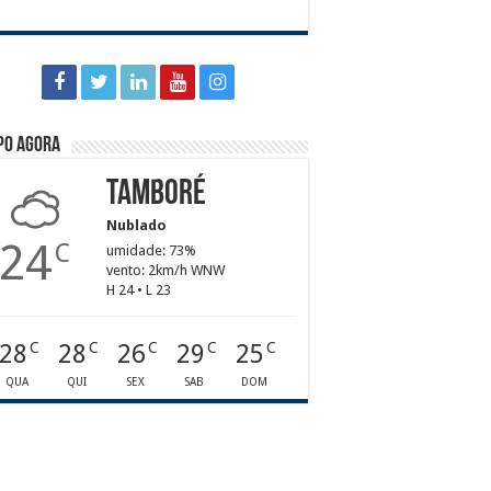
po agora
Tamboré
Nublado
24
C
umidade: 73%
vento: 2km/h WNW
H 24 • L 23
28
28
26
29
25
C
C
C
C
C
QUA
QUI
SEX
SAB
DOM