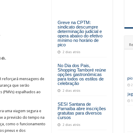
Greve na CPTM:
sindicato descumpre
determinação judicial e
.
opera abaixo do efetivo
mínimo no horário de
pico
Re
2 dias atrás
14h.
No Dia dos Pais,
Shopping Tamboré reúne
opções gastronômicas
pic
para todos os estilos de
R reforçará mensagens de
celebração
2
gurança que serão
2 dias atrás
is (PMVs) espalhados ao
Jag
1
SESI Santana de
Parnaíba abre inscrições
ara uma viagem segura e
gratuitas para diversos
cursos
ue a previsão do tempo na
ança, como o funcionamento
2 dias atrás
dos pneus e dos