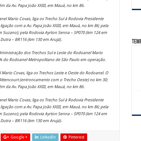
ém da Av. Papa João XXIII, em Mauá, no km 86.
el Mario Covas, liga os Trecho Sul à Rodovia Presidente
 ligação com a Av. Papa João XXIII, em Mauá, no km 86; pela
m Suzano); pela Rodovia Ayrton Senna – SP070 (km 124 em
 Dutra – BR116 (km 130 em Arujá).
Tem
ministração dos Trechos Sul e Leste do Rodoanel Mario
6% do Rodoanel Metropolitano de São Paulo em operação.
Mario Covas, liga os Trechos Leste e Oeste do Rodoanel. O
 Bittencourt (entroncamento com o Trecho Oeste) no km 30;
ém da Av. Papa João XXIII, em Mauá, no km 86.
el Mario Covas, liga os Trecho Sul à Rodovia Presidente
 ligação com a Av. Papa João XXIII, em Mauá, no km 86; pela
m Suzano); pela Rodovia Ayrton Senna – SP070 (km 124 em
 Dutra – BR116 (km 130 em Arujá).
Google +
LinkedIn
Pinterest