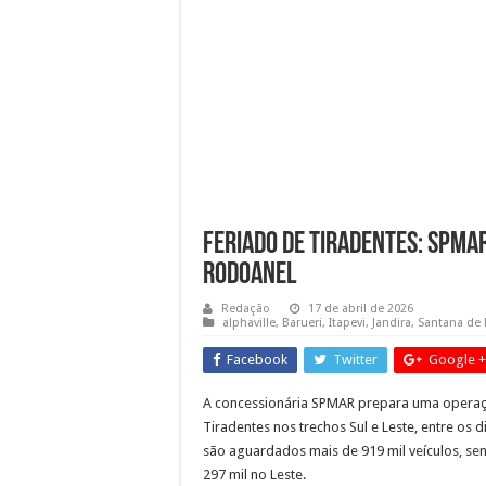
Dia dos Pais no Shopping 
Sessões Ordinárias da Câma
Obras da semana: recuperaçã
Feriado de Tiradentes: SPMa
Rodoanel
Redação
17 de abril de 2026
alphaville
,
Barueri
,
Itapevi
,
Jandira
,
Santana de 
Facebook
Twitter
Google +
A concessionária SPMAR prepara uma operaçã
Tiradentes nos trechos Sul e Leste, entre os d
são aguardados mais de 919 mil veículos, sen
297 mil no Leste.