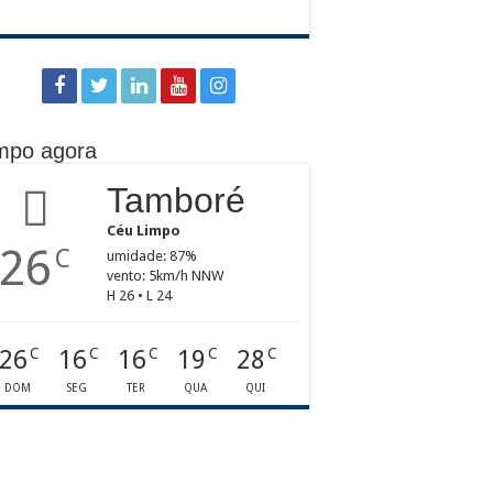
mpo agora
Tamboré
Céu Limpo
26
C
umidade: 87%
vento: 5km/h NNW
H 26 • L 24
26
16
16
19
28
C
C
C
C
C
DOM
SEG
TER
QUA
QUI