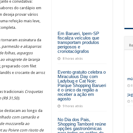
ante e convidativa:
s sabores do cardápio em
 deseja provar vários
uma refeição mais leve,
completa.
Em Barueri, Ipem-SP
fiscaliza veículos que
e tornaram assinatura da
transportam produtos
Re
perigosos e
, parmesão e alcaparras
cronotacógrafos
e folhas, aspargos
8 horas atrás
 ao vinagrete de laranja
, preparado com filet
Evento gratuito celebra o
landês e crocante de arroz
Miraculous Day com
mús
Ladybug e Cat Noir;
Parque Shopping Barueri
8
é o único da região a
s tradicionais
Croquetas
receber a ação em
Jag
 (R$ 31,50)
.
agosto
1
9 horas atrás
e se destacam ao longo da
elhado com camarão e
No Dia dos Pais,
Shopping Tamboré reúne
 de mozzarella ao
opções gastronômicas
et au Poivre com risoto de
para todos os estilos de