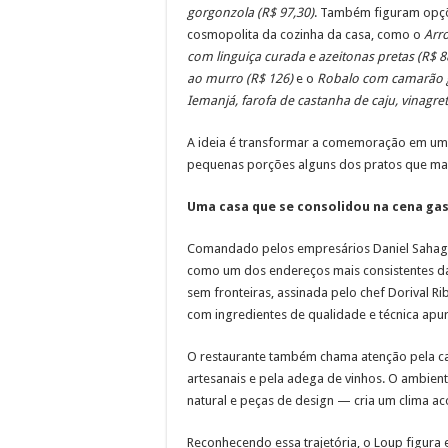
gorgonzola (R$ 97,30)
. Também figuram opçõ
cosmopolita da cozinha da casa, como o
Arr
com linguiça curada e azeitonas pretas (R$ 8
ao murro (R$ 126)
e o
Robalo com camarão 
Iemanjá, farofa de castanha de caju, vinagre
A ideia é transformar a comemoração em uma
pequenas porções alguns dos pratos que marc
Uma casa que se consolidou na cena ga
Comandado pelos empresários Daniel Sahagof
como um dos endereços mais consistentes da 
sem fronteiras, assinada pelo chef Dorival Ri
com ingredientes de qualidade e técnica apu
O restaurante também chama atenção pela cart
artesanais e pela adega de vinhos. O ambient
natural e peças de design — cria um clima ac
Reconhecendo essa trajetória, o Loup figura