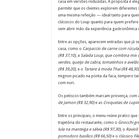
casa em versões reduzidas. A proposta é eleg
permitir que os clientes explorem diferente
uma mesma refeição — ideal tanto para quem
clássicos do Loup quanto para quem prefere 
sem abrir mão da experiência gastronômica 
Entre as opções, aparecem entradas que já s
casa, como o
Carpaccio de carne com rúcula
(R$ 37,10)
, a
Salada Loup, que combina mix d
verdes, queijo de cabra, tomatinhos e avelãs
(R$ 39,20)
, e o
Tartare à moda Thai (R$ 48,30)
mignon picado na ponta da faca, tempero tai
com nori.
Os petiscos também marcam presença, com a
de Jamon (R$ 32,90)
e as
Croquetas de cupim
Entre os principais, o menu reúne pratos qu
trajetória do restaurante, como o
Gnocchi gr
lula na manteiga e sálvia (R$ 97,30)
, o
Ravioli
pomodoro basílico (R$ 66,50)
e o clássico
Fil