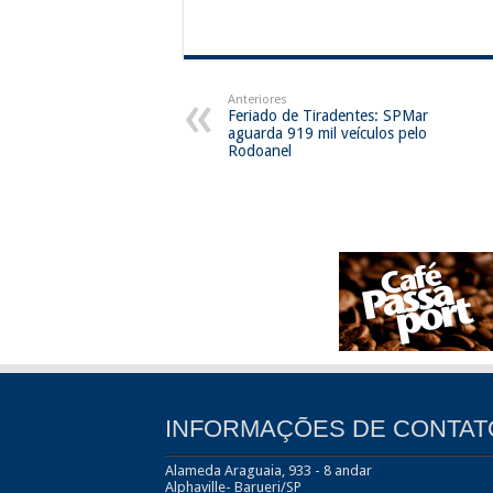
Anteriores
Feriado de Tiradentes: SPMar
aguarda 919 mil veículos pelo
Rodoanel
INFORMAÇÕES DE CONTAT
Alameda Araguaia, 933 - 8 andar
Alphaville- Barueri/SP