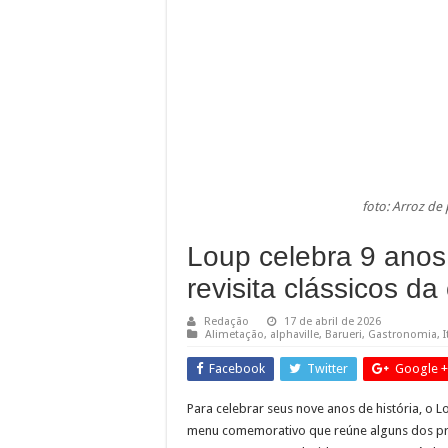
Guarda Municipal inte
Mais cuidado desde a
Cronograma semanal 
foto: Arroz de
Loup celebra 9 ano
revisita clássicos d
Redação
17 de abril de 2026
Alimetação
,
alphaville
,
Barueri
,
Gastronomia
,
I
Facebook
Twitter
Google +
Para celebrar seus nove anos de história, o 
menu comemorativo que reúne alguns dos pr