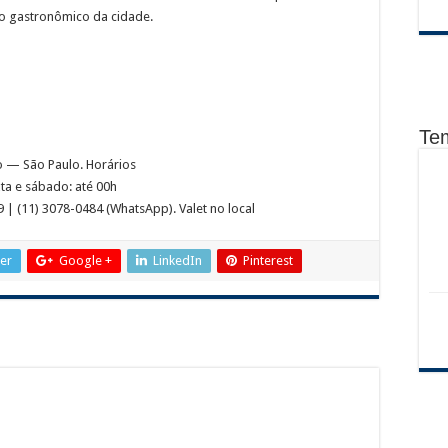
io gastronômico da cidade.
Te
o — São Paulo. Horários
ta e sábado: até 00h
 | (11) 3078-0484 (WhatsApp). Valet no local
ter
Google +
LinkedIn
Pinterest