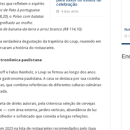
es que refletem o espírito
celebração
oz de Pato à portuguesa
4 dias atrás
8,20)
, o
Polvo com batatas
grelhado ao molho
te de banana-da-terra e arroz branco (R$ 114,10).
Not
1
 verdadeira degustação da trajetória do Loup, reunindo em
aram a história do restaurante.
En
stronômica paulistana
f e Fabio Reinholz, o Loup se firmou ao longo dos anos
gastronomia paulistana. A casa se destaca por sua cozinha
bas, que combina referências de diferentes culturas culinárias
rada.
a de drinks autorais, pela criteriosa seleção de cervejas
e — com área externa, jardins verticais, abundância de luz
olhedor e sofisticado que convida a longas refeições.
 em 2025 na lista de restaurantes recomendados pelo Guia