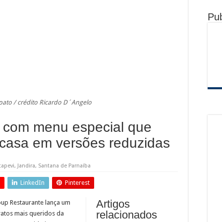
nsifica combate ao crime e realiza importantes prisões em Santana de Parnaíba
Pub
 gestação: prefeitura entrega 107 kits do programa Mãe Parnaibana
de obras no Rodoanel Oeste (SP-021)
 pato / crédito Ricardo D´Angelo
s com menu especial que
a casa em versões reduzidas
tapevi
,
Jandira
,
Santana de Parnaíba
LinkedIn
Pinterest
Artigos
Loup Restaurante lança um
relacionados
atos mais queridos da