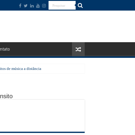
ntato
tos de música a distância
a região a receber a ação em agosto
nsito
o de pico